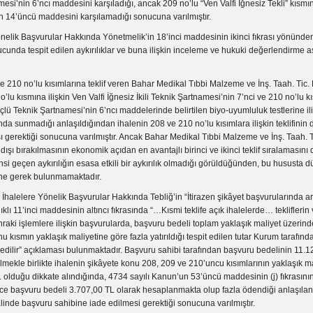
esi’nin 6’ncı maddesini karşıladığı, ancak 209 no’lu “Ven Valfi İğnesiz Tekli” kısmın
n 14’üncü maddesini karşılamadığı sonucuna varılmıştır.
nelik Başvurular Hakkında Yönetmelik’in 18’inci maddesinin ikinci fıkrası yönünde
unda tespit edilen aykırılıklar ve buna ilişkin inceleme ve hukuki değerlendirme 
e 210 no’lu kısımlarına teklif veren Bahar Medikal Tıbbi Malzeme ve İnş. Taah. Tic. L
o’lu kısmına ilişkin Ven Valfi İğnesiz İkili Teknik Şartnamesi’nin 7’nci ve 210 no’lu k
Üçlü Teknik Şartnamesi’nin 6’ncı maddelerinde belirtilen biyo-uyumluluk testlerine ili
nda sunmadığı anlaşıldığından ihalenin 208 ve 210 no’lu kısımlara ilişkin teklifinin
sı gerektiği sonucuna varılmıştır. Ancak Bahar Medikal Tıbbi Malzeme ve İnş. Taah. Tic
e dışı bırakılmasının ekonomik açıdan en avantajlı birinci ve ikinci teklif sıralamasını
hsi geçen aykırılığın esasa etkili bir aykırılık olmadığı görüldüğünden, bu hususta dü
ine gerek bulunmamaktadır.
; İhalelere Yönelik Başvurular Hakkında Tebliğ’in “İtirazen şikâyet başvurularında ar
ıklı 11’inci maddesinin altıncı fıkrasında “…Kısmi teklife açık ihalelerde… tekliflerin 
ki işlemlere ilişkin başvurularda, başvuru bedeli toplam yaklaşık maliyet üzerinden 
 kısmın yaklaşık maliyetine göre fazla yatırıldığı tespit edilen tutar Kurum tarafın
edilir” açıklaması bulunmaktadır. Başvuru sahibi tarafından başvuru bedelinin 11.1
rülmekle birlikte ihalenin şikâyete konu 208, 209 ve 210’uncu kısımlarının yaklaşık ma
olduğu dikkate alındığında, 4734 sayılı Kanun’un 53’üncü maddesinin (j) fıkrasını
ce başvuru bedeli 3.707,00 TL olarak hesaplanmakta olup fazla ödendiği anlaşılan
halinde başvuru sahibine iade edilmesi gerektiği sonucuna varılmıştır.