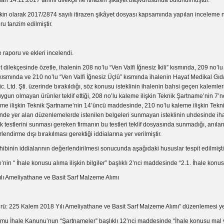
ınan 14.11.2017 tarihli dilekçe ile itirazen şikâyet başvurusunda bulunulmuştur.
şkin olarak 2017/2874 sayılı itirazen şikâyet dosyası kapsamında yapılan inceleme 
u tanzim edilmiştir.
raporu ve ekleri incelendi.
t dilekçesinde özetle, ihalenin 208 no’lu “Ven Valfi İğnesiz İkili” kısmında, 209 no’lu
 kısmında ve 210 no’lu “Ven Valfi İğnesiz Üçlü” kısmında ihalenin Hayat Medikal Gıda
ic. Ltd. Şti. üzerinde bırakıldığı, söz konusu isteklinin ihalenin bahsi geçen kalemler
gun olmayan ürünler teklif ettiği, 208 no’lu kaleme ilişkin Teknik Şartname’nin 7’
eme ilişkin Teknik Şartname’nin 14’üncü maddesinde, 210 no’lu kaleme ilişkin Tekn
de yer alan düzenlemelerde istenilen belgeleri sunmayan isteklinin uhdesinde ihal
 testlerini sunması gereken firmanın bu testleri teklif dosyasında sunmadığı, anılan 
rlendirme dışı bırakılması gerektiği iddialarına yer verilmiştir.
ibinin iddialarının değerlendirilmesi sonucunda aşağıdaki hususlar tespit edilmişti
’nin “ İhale konusu alıma ilişkin bilgiler” başlıklı 2’nci maddesinde “2.1. İhale konu
ılı Ameliyathane ve Basit Sarf Malzeme Alımı
türü: 225 Kalem 2018 Yılı Ameliyathane ve Basit Sarf Malzeme Alımı” düzenlemesi ye
amu İhale Kanunu’nun “Şartnameler” başlıklı 12’nci maddesinde “İhale konusu mal