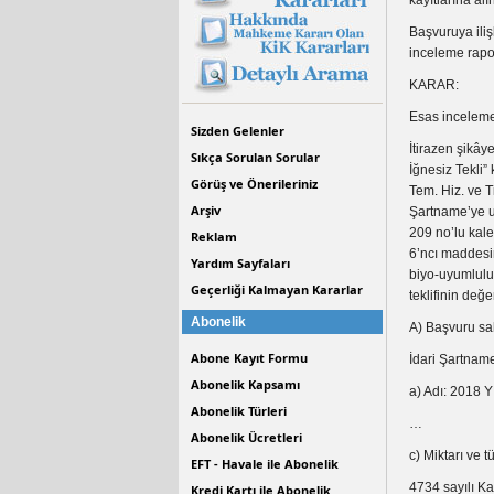
kayıtlarına al
Başvuruya ili
inceleme rapor
KARAR:
Esas inceleme 
Sizden Gelenler
İtirazen şikâye
Sıkça Sorulan Sorular
İğnesiz Tekli”
Görüş ve Önerileriniz
Tem. Hiz. ve T
Arşiv
Şartname’ye uy
209 no’lu kal
Reklam
6’ncı maddesin
Yardım Sayfaları
biyo-uyumluluk
Geçerliği Kalmayan Kararlar
teklifinin değe
Abonelik
A) Başvuru sah
Abone Kayıt Formu
İdari Şartname
Abonelik Kapsamı
a) Adı: 2018 Y
Abonelik Türleri
…
Abonelik Ücretleri
c) Miktarı ve 
EFT - Havale ile Abonelik
4734 sayılı K
Kredi Kartı ile Abonelik