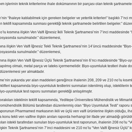
pım işlerinin teknik kriterlerine ihale dokümanının bir parçası olan teknik şartnamelerd
’nin “İhaleye katılabilmek için gereken belgeler ve yeterlik kriterleri” başlıklı 7’nc
inin teklifi kapsamında sunması gerektiği teknik şartnamede belirtilen belgeler.” düz
o’lu kısmına ilişkin Ven Valfi İğnesiz İkili Teknik Şartnamesi’nin 7’inci maddesinde
 dosyasında sunulmalıdır.” düzenlemesi,
ına ilişkin Ven Valfi İğnesiz Tekli Teknik Şartnamesi’nin 14’üncü maddesinde “Biy
 dosyasında sunulmalıdır.” düzenlemesi,
mına ilişkin Ven Valfi İğnesiz Üçlü Teknik Şartnamesi’nin 6’ncı maddesinde “Biyo-u
pılmış olmalı, metal parça ve lateks içermemelidir. Biyo-uyumluluk testleri ihale 
 düzenlemesi yer almaktadır.
e’nin yukarıda yer alan maddeleri gereğince ihalenin 208, 209 ve 210 no’lu kısımla
eklifleri kapsamında biyo-uyumluluk testlerini sunmaları istenilmiş olup, isteklilerin tek
o-uyumluluk test raporu sunmaları gerektiği anlaşılmıştır.
bırakılan isteklinin teklifi kapsamında, Yeditepe Üniversitesi Mühendislik ve Mimarlı
yomühendislik Bölümü tarafından düzenlenmiş olan “Biyo Uyumluluk Testi” raporu 
aporunun Pharmamed markasının ikili ve üçlü ven valfi ürünlerine ilişkin olduğu, ih
 konu tekli ven valfine ilişkin anılan raporda herhangi bir ifade yer almadığı görül
ılan istekli tarafından sunulan biyo-uyumluluk test raporunun, ihalenin 208 no’lu “V
 ilişkin Teknik Şartnamesi’nin 7’inci maddesini ve 210 no’lu “Ven Valfi İğnesiz Üçlü” k