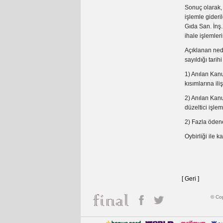
Sonuç olarak, 
işlemle gideri
Gıda San. İnş.
ihale işlemler
Açıklanan nede
sayıldığı tari
1) Anılan Kan
kısımlarına il
2) Anılan Kanu
düzeltici işle
2) Fazla ödene
Oybirliği ile ka
[ Geri ]
© Cop