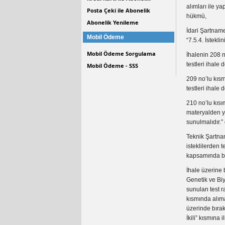
alımları ile ya
Posta Çeki ile Abonelik
hükmü,
Abonelik Yenileme
İdari Şartname
Mobil Ödeme
“7.5.4. İstekl
Mobil Ödeme Sorgulama
İhalenin 208 n
testleri ihale
Mobil Ödeme - SSS
209 no’lu kısm
testleri ihale
210 no’lu kısı
materyalden ya
sunulmalıdır.”
Teknik Şartnam
isteklilerden t
kapsamında biy
İhale üzerine 
Genetik ve Bi
sunulan test r
kısmında alıma
üzerinde bırak
İkili” kısmına