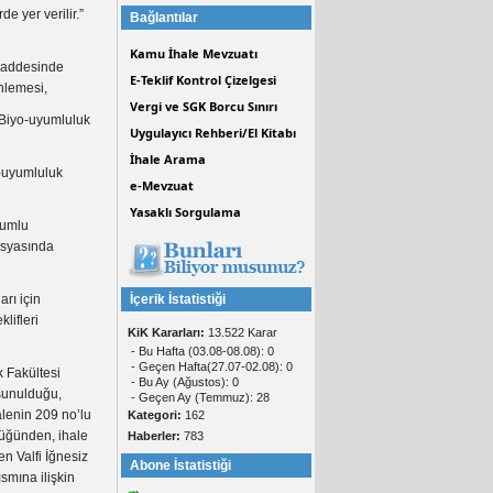
e yer verilir.”
Bağlantılar
Kamu İhale Mevzuatı
i maddesinde
E-Teklif Kontrol Çizelgesi
enlemesi,
Vergi ve SGK Borcu Sınırı
 “Biyo-uyumluluk
Uygulayıcı Rehberi/El Kitabı
İhale Arama
o-uyumluluk
e-Mevzuat
Yasaklı Sorgulama
yumlu
dosyasında
rı için
İçerik İstatistiği
lifleri
KiK Kararları:
13.522 Karar
- Bu Hafta (03.08-08.08): 0
- Geçen Hafta(27.07-02.08): 0
k Fakültesi
- Bu Ay (Ağustos): 0
sunulduğu,
- Geçen Ay (Temmuz): 28
alenin 209 no’lu
Kategori:
162
düğünden, ihale
Haberler:
783
en Valfi İğnesiz
Abone İstatistiği
ısmına ilişkin