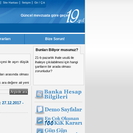
Site Haritası
İletişim
Gir / Çık
Güncel mevzuata göre geçerliği kalmayan KiK Kararları, sitemizden kal
rarları
Bize Sorun!
Bunları Biliyor musunuz?
21-b pazarlık ihale usulü ile
kçesi ile aşırı düşük
ihaleye çıkılabilmesi için hangi
şartların bir arada olması
zorunludur?
anları arasında olması
k ara değere ait yeni
si yasaklanma nedeni
 27.12.2017 -