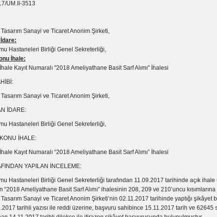
7/UM.II-3513
 Tasarım Sanayi ve Ticaret Anonim Şirketi,
 İdare:
mu Hastaneleri Birliği Genel Sekreterliği,
nu İhale:
hale Kayıt Numaralı "2018 Ameliyathane Basit Sarf Alımı" İhalesi
İBİ:
 Tasarım Sanayi ve Ticaret Anonim Şirketi,
AN İDARE:
mu Hastaneleri Birliği Genel Sekreterliği,
KONU İHALE:
hale Kayıt Numaralı “2018 Ameliyathane Basit Sarf Alımı” İhalesi
FINDAN YAPILAN İNCELEME:
mu Hastaneleri Birliği Genel Sekreterliği tarafından 11.09.2017 tarihinde açık ihale 
en “2018 Ameliyathane Basit Sarf Alımı” ihalesinin 208, 209 ve 210’uncu kısımlarına i
Tasarım Sanayi ve Ticaret Anonim Şirketi’nin 02.11.2017 tarihinde yaptığı şikâyet
.2017 tarihli yazısı ile reddi üzerine, başvuru sahibince 15.11.2017 tarih ve 62645 