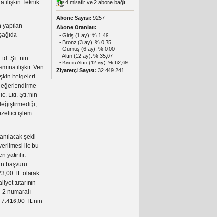
a ilişkin Teknik
4 misafir ve 2 abone bağlı
Abone Sayısı:
9257
n yapılan
Abone Oranları:
aşağıda
- Giriş (1 ay): % 1,49
- Bronz (3 ay): % 0,75
- Gümüş (6 ay): % 0,00
- Altın (12 ay): % 35,07
td. Şti.’nin
- Kamu Altın (12 ay): % 62,69
ısmına ilişkin Ven
Ziyaretçi Sayısı:
32.449.241
şkin belgeleri
 değerlendirme
. Ltd. Şti.’nin
 değiştirmediği,
zeltici işlem
anılacak şekil
verilmesi ile bu
yatırılır.
dan başvuru
23,00 TL olarak
liyet tutarının
n 2 numaralı
 7.416,00 TL’nin