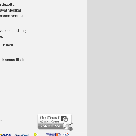
 düzeltici
Hayat Medikal
şamadan sonraki
ya tebliğ edilmiş
e,
210’uncu
 kısmına ilişkin
r.