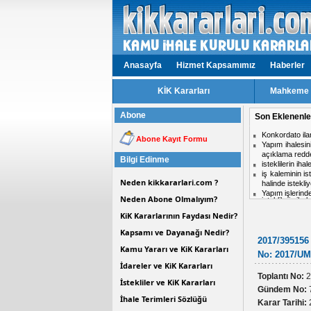
Anasayfa
Hizmet Kapsamımız
Haberler
KİK Kararları
Mahkeme v
Abone
Son Eklenenle
Konkordato ila
Abone Kayıt Formu
Yapım ihalesin
açıklama redded
Bilgi Edinme
isteklilerin ih
iş kaleminin is
Neden kikkararlari.com ?
halinde istekl
Yapım işlerinde
Neden Abone Olmalıyım?
isteklilerin ih
bir iş kalemin
Aynı ihalede i
isteklilerin faa
KiK Kararlarının Faydası Nedir?
midir?
Hizmet işlerinde
Kapsamı ve Dayanağı Nedir?
ihale komisyon
2017/395156 
Kamu Yararı ve KiK Kararları
Personel taşım
No: 2017/UM.
Kısmi zamanlı ç
İdareler ve KiK Kararları
Toplantı No:
2
İstekliler ve KiK Kararları
Gündem No:
İhale Terimleri Sözlüğü
Karar Tarihi: