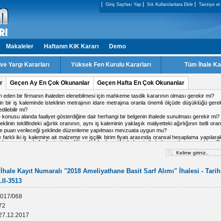
Giriş Sayfası Yap
Sık Kullanılanlara Ekle
Tavsiye et
Makaleler
Haftanın KiK Kararı
Demo
e Yargı Kararları
Yüksek Fen Kurulu Kararları
Tüm İhale Ka
r
Geçen Ay En Çok Okunanlar
Geçen Hafta En Çok Okunanlar
n eden bir firmanın ihaleden elenebilmesi için mahkeme tasdik kararının olması gerekir mi?
in bir iş kaleminde isteklinin metrajının idare metrajına oranla önemli ölçüde düşüklüğü gere
ilebilir mi?
ale konusu alanda faaliyet gösterdiğine dair herhangi bir belgenin ihalede sunulması gerekir mi?
teklinin teklifindeki ağırlık oranının, aynı iş kaleminin yaklaşık maliyetteki ağırlığının belli or
iye puan verileceği şeklinde düzenleme yapılması mevzuata uygun mu?
 farklı iki iş kalemine ait malzeme ve işçilik birim fiyatı arasında oransal hesaplama yapılara
ale konusu alanda faaliyet gösterdiğine dair herhangi bir belgenin ihalede sunulması gerekir mi?
in malzeme ve işçilik birim fiyatının tespit edilmesi mevzuata uygun mu?
ki firmadan birinin doküman indirmiş olduğu IP adresinden diğer firmanın da teklif verme
liyet alanlarına hangi internet adresinden ulaşılabilir?
 işin tamamlandığı tarih ile kabul tarihi aynı tarih olabilir mi?
 kararı için karşı oy kullanan üyeler gerekçesini yazması gerekir mi?
İhale Kayıt Numaralı "2018 Ameliyathane Basit Sarf Alımı" İhalesi - Tarih:
a ihalesinde, kesin teminat süresinin 2 yıl olarak belirlenmesi mevzuata uygun mu?
II-3513
alışma yapacak personel için teklif c?etvelinde ayrı satır açılabilir mi
017/068
72
27.12.2017