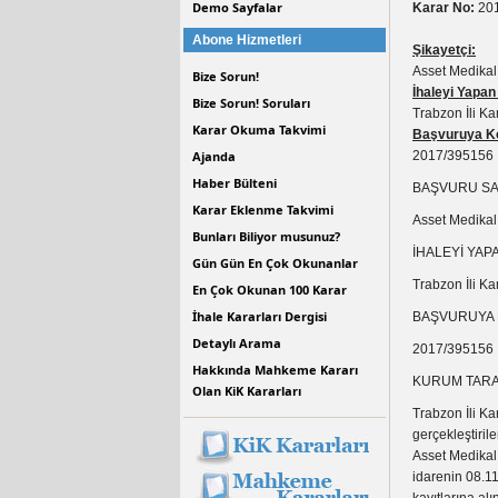
Demo Sayfalar
Karar No:
201
Abone Hizmetleri
Şikayetçi:
Asset Medikal
Bize Sorun!
İhaleyi Yapan
Bize Sorun! Soruları
Trabzon İli Ka
Karar Okuma Takvimi
Başvuruya Ko
Ajanda
2017/395156 İ
Haber Bülteni
BAŞVURU SAH
Karar Eklenme Takvimi
Asset Medikal
Bunları Biliyor musunuz?
İHALEYİ YAP
Gün Gün En Çok Okunanlar
Trabzon İli Ka
En Çok Okunan 100 Karar
İhale Kararları Dergisi
BAŞVURUYA 
Detaylı Arama
2017/395156 İ
Hakkında Mahkeme Kararı
KURUM TARA
Olan KiK Kararları
Trabzon İli Ka
gerçekleştiril
Asset Medikal 
idarenin 08.11