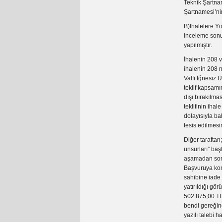
Teknik Şartnam
Şartnamesi’ni
B)İhalelere Yö
inceleme sonuc
yapılmıştır.
İhalenin 208 v
ihalenin 208 n
Valfi İğnesiz 
teklif kapsamı
dışı bırakılma
teklifinin ihal
dolayısıyla ba
tesis edilmes
Diğer taraftan
unsurları” başl
aşamadan sonra
Başvuruya konu
sahibine iade 
yatırıldığı gö
502.875,00 TL 
bendi gereğin
yazılı talebi 