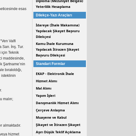
Diploma (Mezuniyet Belgesi)
Yeterlilik Hesaplama
neticesinde esas
Dilekçe-Yazı Araçları
İdareye (İhale Makamına)
Yapılacak Şikayet Başvuru
Dilekçesi
 “Ven Valfi
Kamu İhale Kurumuna
 San. İnş. Tur.
Yapılacak İtirazen Şikayet
i için Teknik
Başvuru Dilekçesi
nci maddesinde,
Standart Formlar
ik Şartname’nin
e bırakıldığı,
EKAP - Elektronik İhale
isteklinin
Hizmet Alımı
Mal Alımı
r.
Yapım İşleri
su malın;
Danışmanlık Hizmet Alımı
Çerçeve Anlaşma
Muayene ve Kabul
Şikayet ve İtirazen Şikayet
r almaktadır.
Aşırı Düşük Teklif Açıklama
 veya hizmet