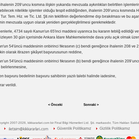
ihalenin 209’uncu kısmına ilişkin yukarıda mevzuata aykırılıkları belirtilen işlemlerin
lebilecek nitelikte işlemler olduğu tespit edildiğinden, ihalenin 209’uncu kısmında 
 Tur. Tem. Hiz. ve Tic. Ltd. Şti.nin teklifinin değerlendirme dışı bırakılması ve bu a
inin mevzuata uygun olarak yeniden gerçekleştirilmesi gerekmektedir.
nlerle, 4734 sayılı Kanun'un 65'inci maddesi uyarınca bu kararın tebliğ edildiği ve
hi izleyen 30 gün içerisinde Ankara İdare Mahkemelerinde dava yolu açık olmak üzer
un'un 54'üncü maddesinin onbirinci fıkrasının (c) bendi gereğince ihalenin 208 ve 
işkin olarak itirazen şikâyet başvurusunun reddine,
n’un 54'üncü maddesinin onbirinci fıkrasının (b) bendi gereğince ihalenin 209’uncu
m belirlenmesine,
n başvuru bedelinin başvuru sahibinin yazılı talebi halinde iadesine,
rar verildi.
< Önceki
Sonraki >
yright 2007-2026, kikkararlari.com bir
Final Bilgi Hizmetleri Ltd. Şti.
markasıdır, Tüm Hakları Saklıdı
Güvenlik Politikamız
Gizlilik Politikamız