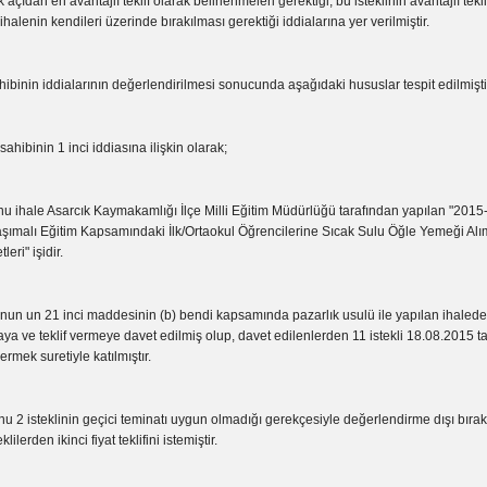
açıdan en avantajlı teklif olarak belirlenmeleri gerektiği, bu isteklinin avantajlı te
ihalenin kendileri üzerinde bırakılması gerektiği iddialarına yer verilmiştir.
ibinin iddialarının değerlendirilmesi sonucunda aşağıdaki hususlar tespit edilmişti
ibinin 1 inci iddiasına ilişkin olarak;
u ihale Asarcık Kaymakamlığı İlçe Milli Eğitim Müdürlüğü tarafından yapılan "2015
aşımalı Eğitim Kapsamındaki İlk/Ortaokul Öğrencilerine Sıcak Sulu Öğle Yemeği Alı
eri" işidir.
nun un 21 inci maddesinin (b) bendi kapsamında pazarlık usulü ile yapılan ihalede
 ve teklif vermeye davet edilmiş olup, davet edilenlerden 11 istekli 18.08.2015 ta
vermek suretiyle katılmıştır.
u 2 isteklinin geçici teminatı uygun olmadığı gerekçesiyle değerlendirme dışı bıra
klilerden ikinci fiyat teklifini istemiştir.