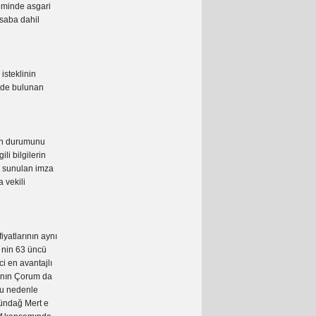
neminde asgari
esaba dahil
 isteklinin
inde bulunan
on durumunu
ili bilgilerin
ı, sunulan imza
 vekili
iyatlarının aynı
i nin 63 üncü
i en avantajlı
sının Çorum da
 bu nedenle
Gündağ Mert e