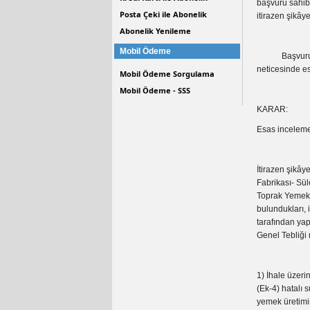
başvuru sahibi
Posta Çeki ile Abonelik
itirazen şikâ
Abonelik Yenileme
Mobil Ödeme
Başvuruya ili
neticesinde es
Mobil Ödeme Sorgulama
Mobil Ödeme - SSS
KARAR:
Esas inceleme 
İtirazen şikây
Fabrikası- Sül
Toprak Yemek 
bulundukları,
tarafından yap
Genel Tebliği 
1) İhale üzeri
(Ek-4) hatalı
yemek üretimind