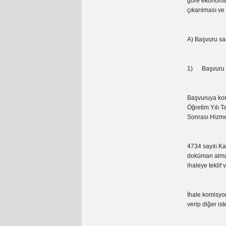
göre ekonomik 
çıkarılması ve 
A) Başvuru sah
1) Başvuru sah
Başvuruya kon
Öğretim Yılı T
Sonrası Hizmetl
4734 sayılı Ka
doküman almaya
ihaleye teklif 
İhale komisyon
verip diğer iste