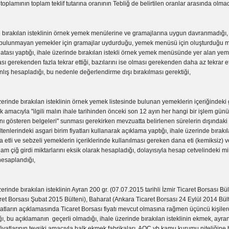
i toplamının toplam teklif tutarına oranının Tebliğ de belirtilen oranlar arasında olmad
e bırakılan isteklinin örnek yemek menülerine ve gramajlarına uygun davranmadığı
 bulunmayan yemekler için gramajlar uydurduğu, yemek menüsü için oluşturduğu mi
hatası yaptığı, ihale üzerinde bırakılan istekli örnek yemek menüsünde yer alan ye
ası gerekenden fazla tekrar ettiği, bazılarını ise olması gerekenden daha az tekrar ett
anlış hesapladığı, bu nedenle değerlendirme dışı bırakılması gerektiği,
e bırakılan isteklinin örnek yemek listesinde bulunan yemeklerin içeriğindeki g
vsik amacıyla "ilgili malın ihale tarihinden önceki son 12 ayın her hangi bir işlem g
ını gösteren belgeleri" sunması gerekirken mevzuatta belirlenen sürelerin dışındaki 
tenlerindeki asgari birim fiyatları kullanarak açıklama yaptığı, ihale üzerinde bırakıla
 etli ve sebzeli yemeklerin içeriklerinde kullanılması gereken dana eti (kemiksiz) ve 
lam çiğ girdi miktarlarını eksik olarak hesapladığı, dolayısıyla hesap cetvelindeki mi
hesaplandığı,
e bırakılan isteklinin Ayran 200 gr. (07.07.2015 tarihli İzmir Ticaret Borsası Bül
et Borsası Şubat 2015 Bülteni), Baharat (Ankara Ticaret Borsası 24 Eylül 2014 Bült
iyatların açıklamasında Ticaret Borsası fiyatı mevcut olmasına rağmen üçüncü kişiler
dığı, bu açıklamanın geçerli olmadığı, ihale üzerinde bırakılan isteklinin ekmek, ayran
 fiyatlarının tevsiki amacıyla halk ekmek fabrikaları, AOÇ vb kamu kurumu niteliğine 