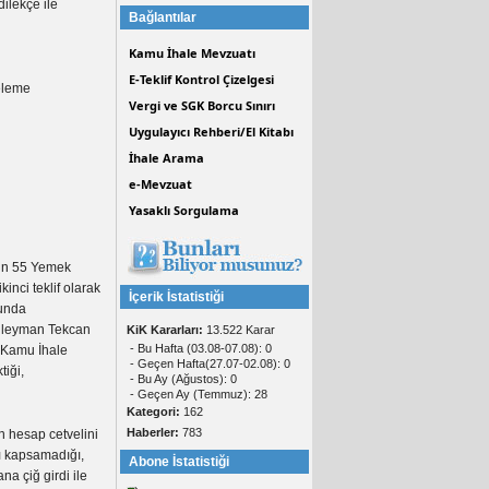
ilekçe ile
Bağlantılar
Kamu İhale Mevzuatı
E-Teklif Kontrol Çizelgesi
eleme
Vergi ve SGK Borcu Sınırı
Uygulayıcı Rehberi/El Kitabı
İhale Arama
e-Mevzuat
Yasaklı Sorgulama
msun 55 Yemek
inci teklif olarak
İçerik İstatistiği
sunda
Süleyman Tekcan
KiK Kararları:
13.522 Karar
- Bu Hafta (03.08-07.08): 0
n Kamu İhale
- Geçen Hafta(27.07-02.08): 0
tiği,
- Bu Ay (Ağustos): 0
- Geçen Ay (Temmuz): 28
Kategori:
162
Haberler:
783
n hesap cetvelini
ı kapsamadığı,
Abone İstatistiği
na çiğ girdi ile