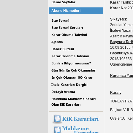
Demo Sayfalar
Karar Tarihi:
Karar No:
201
Abone Hizmetleri
Şikayetçi:
Bize Sorun!
Zorlular Yemek
Bize Sorun! Soruları
İhaleyi Yapan
Karar Okuma Takvimi
Asarcık Kayma
Ajanda
Başvuru Tarih
16.09.2015 / 
Haber Bülteni
Başvuruya Ko
Karar Eklenme Takvimi
2015/105633 İ
Bunları Biliyor musunuz?
Öğrencilerine 
Gün Gün En Çok Okunanlar
Kurumca Yapı
En Çok Okunan 100 Karar
İhale Kararları Dergisi
Detaylı Arama
Karar:
Hakkında Mahkeme Kararı
TOPLANTIYA
Olan KiK Kararları
Başkan V. II.
Üyeler: Ali 