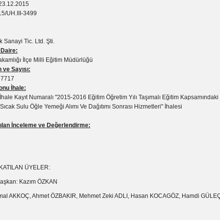
23.12.2015
5/UH.III-3499
 Sanayi Tic. Ltd. Şti.
 Daire:
kamlığı İlçe Milli Eğitim Müdürlüğü
 ve Sayısı:
77717
nu İhale:
hale Kayıt Numaralı "2015-2016 Eğitim Öğretim Yılı Taşımalı Eğitim Kapsamındaki İ
Sıcak Sulu Öğle Yemeği Alımı Ve Dağıtımı Sonrası Hizmetleri" İhalesi
lan İnceleme ve Değerlendirme:
 KATILAN ÜYELER:
 Başkan: Kazım ÖZKAN
Kemal AKKOÇ, Ahmet ÖZBAKIR, Mehmet Zeki ADLI, Hasan KOCAGÖZ, Hamdi GÜLE