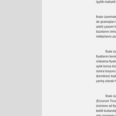
işçilik maliyet
İhale üzerind
de gramajları
adet) çarpım 
bazılarını olm
miktarlarını y
İhale üzerind
fiyatlarını te
ortalama fiyat
aylık borsa bül
süresi boyunca
(kemiksiz) top
yanlış olarak 
İhale üzerind
(Erzurum Ticar
ürünlere ait f
teklifi kullan
gibi ürünlerin