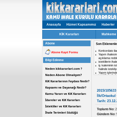
Anasayfa
Hizmet Kapsamımız
Haberler
KİK Kararları
Mahkeme v
Abone
Son Eklenenle
isteklilerin ih
Abone Kayıt Formu
Aynı ihalede i
midir?
Bilgi Edinme
Hizmet işlerinde
ihale komisyon
Neden kikkararlari.com ?
Personel taşım
Kısmi zamanlı ç
Neden Abone Olmalıyım?
KiK Kararlarının Faydası Nedir?
Kapsamı ve Dayanağı Nedir?
2015/105633 
Kamu Yararı ve KiK Kararları
İlk/Ortaokul
İdareler ve KiK Kararları
Tarih: 23.12
İstekliler ve KiK Kararları
Toplantı No:
2
İhale Terimleri Sözlüğü
Gündem No: