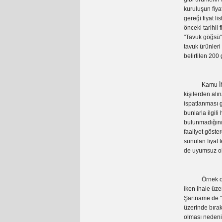
kuruluşun fiya
gereği fiyat li
önceki tarihli
"Tavuk göğsü" 
tavuk ürünler
belirtilen 200
Kamu İhale G
kişilerden alın
ispatlanması ge
bunlarla ilgili
bulunmadığını 
faaliyet göste
sunulan fiyat 
de uyumsuz old
Örnek olarak 
iken ihale üzer
Şartname de "m
üzerinde bırak
olması nedeniy