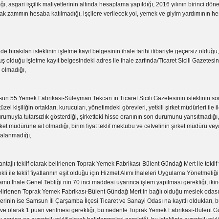
, asgari işçilik maliyetlerinin altında hesaplama yapıldığı, 2016 yılının birinci dö
ak zammın hesaba katılmadığı, işçilere verilecek yol, yemek ve giyim yardımının h
de bırakılan isteklinin işletme kayıt belgesinin ihale tarihi itibariyle geçersiz olduğu,
 olduğu işletme kayıt belgesindeki adres ile ihale zarfında/Ticaret Sicili Gazetes
 olmadığı,
 Yemek Fabrikası-Süleyman Tekcan ın Ticaret Sicili Gazetesinin isteklinin s
üzel kişiliğin ortakları, kurucuları, yönetimdeki görevleri, yetkili şirket müdürleri ile ilg
urumuyla tutarsızlık gösterdiği, şirketteki hisse oranının son durumunu yansıtmadığ
irket müdürüne ait olmadığı, birim fiyat teklif mektubu ve cetvelinin şirket müdürü veya
zalanmadığı,
vantajlı teklif olarak belirlenen Toprak Yemek Fabrikası-Bülent Gündağ Mert ile teklif f
ekli ile teklif fiyatlarının eşit olduğu için Hizmet Alımı İhaleleri Uygulama Yönetmeliğ
u İhale Genel Tebliği nin 70 inci maddesi uyarınca işlem yapılması gerektiği, ikinc
 belirlenen Toprak Yemek Fabrikası-Bülent Gündağ Mert in bağlı olduğu meslek oda
erinin ise Samsun İli Çarşamba İlçesi Ticaret ve Sanayi Odası na kayıtlı oldukları,
lave olarak 1 puan verilmesi gerektiği, bu nedenle Toprak Yemek Fabrikası-Bülent 