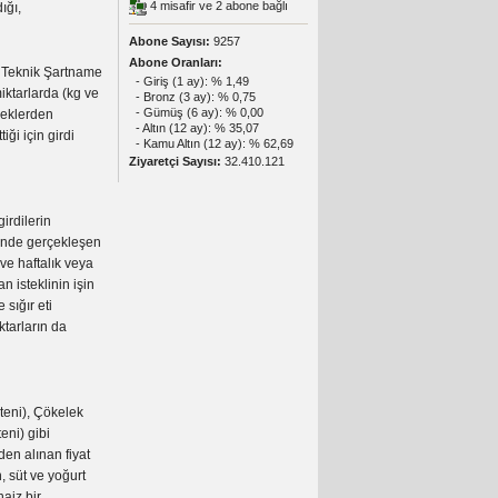
4 misafir ve 2 abone bağlı
ığı,
Abone Sayısı:
9257
Abone Oranları:
, Teknik Şartname
- Giriş (1 ay): % 1,49
ktarlarda (kg ve
- Bronz (3 ay): % 0,75
- Gümüş (6 ay): % 0,00
meklerden
- Altın (12 ay): % 35,07
iği için girdi
- Kamu Altın (12 ay): % 62,69
Ziyaretçi Sayısı:
32.410.121
irdilerin
ününde gerçekleşen
ve haftalık veya
n isteklinin işin
sığır eti
ktarların da
teni), Çökelek
eni) gibi
den alınan fiyat
, süt ve yoğurt
haiz bir