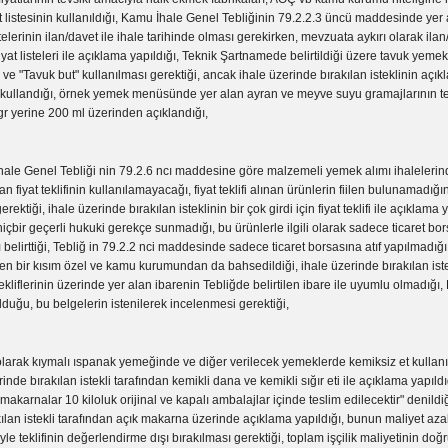
t listesinin kullanıldığı, Kamu İhale Genel Tebliğinin 79.2.2.3 üncü maddesinde ye
stelerinin ilan/davet ile ihale tarihinde olması gerekirken, mevzuata aykırı olarak ila
 fiyat listeleri ile açıklama yapıldığı, Teknik Şartnamede belirtildiği üzere tavuk yem
ve "Tavuk but" kullanılması gerektiği, ancak ihale üzerinde bırakılan isteklinin aç
i kullandığı, örnek yemek menüsünde yer alan ayran ve meyve suyu gramajlarının 
 gr yerine 200 ml üzerinden açıklandığı,
enel Tebliği nin 79.2.6 ncı maddesine göre malzemeli yemek alımı ihalelerin
an fiyat teklifinin kullanılamayacağı, fiyat teklifi alınan ürünlerin fiilen bulunamadığı
rektiği, ihale üzerinde bırakılan isteklinin bir çok girdi için fiyat teklifi ile açıklama 
 hiçbir geçerli hukuki gerekçe sunmadığı, bu ürünlerle ilgili olarak sadece ticaret bors
belirttiği, Tebliğ in 79.2.2 nci maddesinde sadece ticaret borsasına atıf yapılmadığ
ren bir kısım özel ve kamu kurumundan da bahsedildiği, ihale üzerinde bırakılan iste
tekliflerinin üzerinde yer alan ibarenin Tebliğde belirtilen ibare ile uyumlu olmadığı,
uğu, bu belgelerin istenilerek incelenmesi gerektiği,
kıymalı ıspanak yemeğinde ve diğer verilecek yemeklerde kemiksiz et kullanıl
inde bırakılan istekli tarafından kemikli dana ve kemikli sığır eti ile açıklama yapıldı
akarnalar 10 kiloluk orijinal ve kapalı ambalajlar içinde teslim edilecektir" denildi
ılan istekli tarafından açık makarna üzerinde açıklama yapıldığı, bunun maliyet azal
le teklifinin değerlendirme dışı bırakılması gerektiği, toplam işçilik maliyetinin doğ