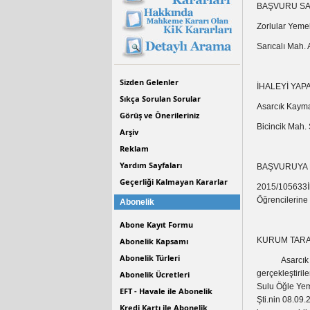
BAŞVURU SAH
Zorlular Yemek
Sarıcalı Mah
Sizden Gelenler
İHALEYİ YAP
Sıkça Sorulan Sorular
Asarcık Kaymak
Görüş ve Önerileriniz
Bicincik Mah.
Arşiv
Reklam
Yardım Sayfaları
BAŞVURUYA 
Geçerliği Kalmayan Kararlar
2015/105633İh
Öğrencilerine 
Abonelik
Abone Kayıt Formu
KURUM TARA
Abonelik Kapsamı
Abonelik Türleri
Asarcık Kayma
gerçekleştiril
Abonelik Ücretleri
Sulu Öğle Yeme
EFT - Havale ile Abonelik
Şti.nin 08.09.
Kredi Kartı ile Abonelik