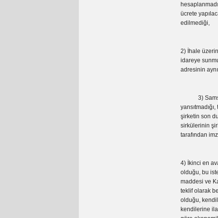
hesaplanmadığı
ücrete yapılac
edilmediği,
2) İhale üzerin
idareye sunmuş
adresinin aynı
3) Samsun 55
yansıtmadığı, t
şirketin son d
sirkülerinin ş
tarafından im
4) İkinci en a
olduğu, bu ist
maddesi ve Kam
teklif olarak
olduğu, kendil
kendilerine i