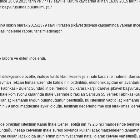
nce 16.09.2015 tarih ve 77717 sayı ile Kurum kayıtlarına alınan 16.09.2015 tarihli d
yet başvurusunda bulunulmuştur.
şkin olarak 2015/2379 sayılı itirazen şikâyet dosyası kapsamında yapılan inc
as inceleme raporu tanzim edilmiştir.
raporu ve ekleri incelendi.
et dilekçesinde özetle, ihaleye katıldıkları, kesinleşen ihale kararı ile ihalenin Sa
eyman Tekcan firması üzerinde kaldığının bildirildiği, ekonomik açıdan en avantajlı ik
Fabrikası- Bülent Gündağ ın belirlendiği, bu karara karşı idareye şikayet başvuru
 ihale komisyonu kararında ihale üzerinde bırakılan Samsun 55 Yemek Fabrikası-
ılan açıklamanın uygun bulunduğunun belirtildiği, bu isteklinin yaptığı açıklamanı
nin 79 uncu maddesine aykırı olduğu, teklifinin değerlendirme dışı bırakılması gerek
nde bırakılan isteklinin Kamu İhale Genel Tebliği nin 79.2.6 ncı maddesinde belirtile
 sunduğu, hesap cetvelinin ihale süresi boyunca kullanılacak malzemelerin tamamın
e kullanılacak gıda ürünlerinin birim fiyatlarının hatalı olarak cetvele yansıtıldığı, a