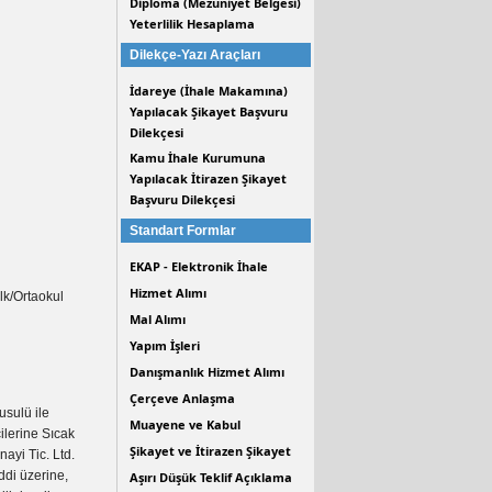
Diploma (Mezuniyet Belgesi)
Yeterlilik Hesaplama
Dilekçe-Yazı Araçları
İdareye (İhale Makamına)
Yapılacak Şikayet Başvuru
Dilekçesi
Kamu İhale Kurumuna
Yapılacak İtirazen Şikayet
Başvuru Dilekçesi
Standart Formlar
EKAP - Elektronik İhale
Hizmet Alımı
lk/Ortaokul
Mal Alımı
Yapım İşleri
Danışmanlık Hizmet Alımı
Çerçeve Anlaşma
sulü ile
Muayene ve Kabul
ilerine Sıcak
Şikayet ve İtirazen Şikayet
ayi Tic. Ltd.
ddi üzerine,
Aşırı Düşük Teklif Açıklama