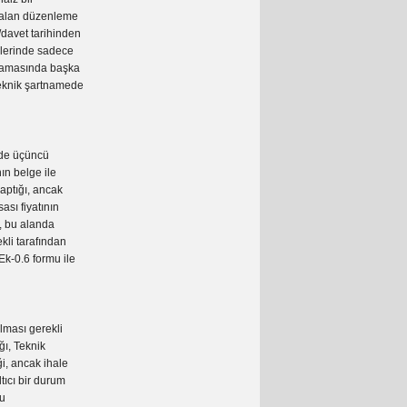
r alan düzenleme
n/davet tarihinden
eklerinde sadece
ıklamasında başka
teknik şartnamede
de üçüncü
nın belge ile
yaptığı, ancak
ası fiyatının
ı, bu alanda
kli tarafından
 Ek-0.6 formu ile
ması gerekli
ğı, Teknik
ği, ancak ihale
tıcı bir durum
ru