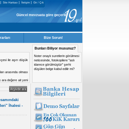
Site Haritası
İletişim
Gir / Çık
Güncel mevzuata göre geçerliği kalmayan KiK Kararları, sitemizden kaldırı
rarları
Bize Sorun!
Bunları Biliyor musunuz?
Noter onaylı suretlerin görülmesi
si yasaklanma nedeni
neticesinde, fotokopilere "aslı
idarece görülmüştür" şerhi
düşülen belge kabul edilir mi?
apsamındaki
ri" İhalesi -