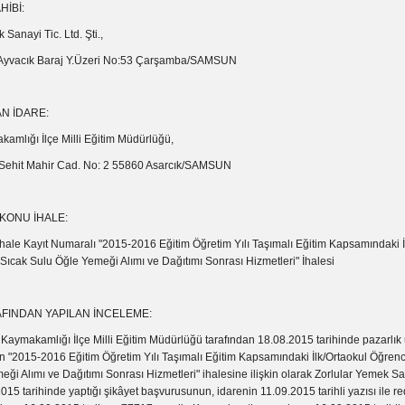
İBİ:
 Sanayi Tic. Ltd. Şti.,
. Ayvacık Baraj Y.Üzeri No:53 Çarşamba/SAMSUN
AN İDARE:
amlığı İlçe Milli Eğitim Müdürlüğü,
 Sehit Mahir Cad. No: 2 55860 Asarcık/SAMSUN
KONU İHALE:
ale Kayıt Numaralı "2015-2016 Eğitim Öğretim Yılı Taşımalı Eğitim Kapsamındaki İ
Sıcak Sulu Öğle Yemeği Alımı ve Dağıtımı Sonrası Hizmetleri" İhalesi
FINDAN YAPILAN İNCELEME:
kamlığı İlçe Milli Eğitim Müdürlüğü tarafından 18.08.2015 tarihinde pazarlık u
en "2015-2016 Eğitim Öğretim Yılı Taşımalı Eğitim Kapsamındaki İlk/Ortaokul Öğrenc
ği Alımı ve Dağıtımı Sonrası Hizmetleri" ihalesine ilişkin olarak Zorlular Yemek San
2015 tarihinde yaptığı şikâyet başvurusunun, idarenin 11.09.2015 tarihli yazısı ile re