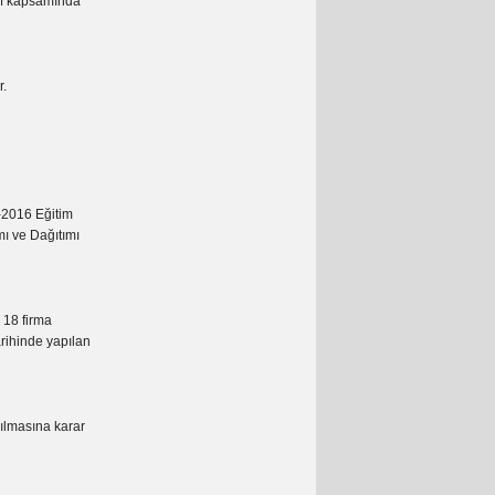
klif kapsamında
r.
-2016 Eğitim
mı ve Dağıtımı
 18 firma
rihinde yapılan
kılmasına karar