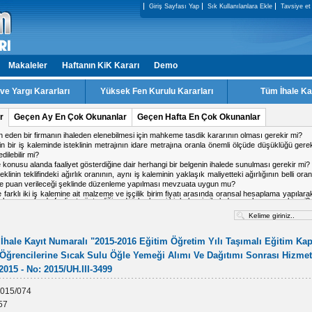
Giriş Sayfası Yap
Sık Kullanılanlara Ekle
Tavsiye et
Makaleler
Haftanın KiK Kararı
Demo
e Yargı Kararları
Yüksek Fen Kurulu Kararları
Tüm İhale Ka
r
Geçen Ay En Çok Okunanlar
Geçen Hafta En Çok Okunanlar
ale konusu alanda faaliyet gösterdiğine dair herhangi bir belgenin ihalede sunulması gerekir mi?
ki firmadan birinin doküman indirmiş olduğu IP adresinden diğer firmanın da teklif verme
 işin tamamlandığı tarih ile kabul tarihi aynı tarih olabilir mi?
 kararı için karşı oy kullanan üyeler gerekçesini yazması gerekir mi?
a ihalesinde, kesin teminat süresinin 2 yıl olarak belirlenmesi mevzuata uygun mu?
alışma yapacak personel için teklif c?etvelinde ayrı satır açılabilir mi
İhale Kayıt Numaralı "2015-2016 Eğitim Öğretim Yılı Taşımalı Eğitim K
 Öğrencilerine Sıcak Sulu Öğle Yemeği Alımı Ve Dağıtımı Sonrası Hizmetle
.2015 - No: 2015/UH.III-3499
015/074
57