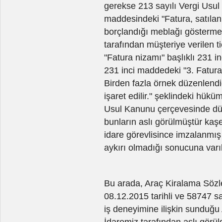
gerekse 213 sayılı Vergi Usul 
maddesindeki "Fatura, satılan
borçlandığı meblağı göstermek
tarafından müşteriye verilen t
"Fatura nizamı" başlıklı 231 i
231 inci maddedeki "3. Fatural
Birden fazla örnek düzenlendiğ
işaret edilir." şeklindeki hüküm
Usul Kanunu çerçevesinde düz
bunların aslı görülmüştür kaş
idare görevlisince imzalanmış
aykırı olmadığı sonucuna varı
Bu arada, Araç Kiralama Sözleş
08.12.2015 tarihli ve 58747 sa
iş deneyimine ilişkin sunduğu
İdaremiz tarafından aslı görü