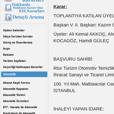
Karar:
TOPLANTIYA KATILAN Ü
Başkan V. II. Başkan: Kazı
Sizden Gelenler
Üyeler: Ali Kemal AKKOÇ, A
Sıkça Sorulan Sorular
KOCAGÖZ, Hamdi GÜLEÇ
Görüş ve Önerileriniz
Arşiv
Reklam
BAŞVURU SAHİBİ:
Yardım Sayfaları
Geçerliği Kalmayan Kararlar
Rtur Turizm Otomotiv Temizlik
İhracat Sanayi ve Ticaret Limit
Abonelik
Abone Kayıt Formu
100. Yıl Mah. Matbaacılar Cad
Abonelik Kapsamı
İSTANBUL
Abonelik Türleri
Abonelik Ücretleri
EFT - Havale ile Abonelik
İHALEYİ YAPAN İDARE:
Kredi Kartı ile Abonelik