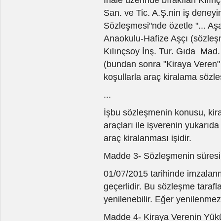
San. ve Tic. A.Ş.nin iş deney
Sözleşmesi"nde özetle "... Aşa
Anaokulu-Hafize Aşçı (sözleşm
Kılınçsoy İnş. Tur. Gıda Mad. H
(bundan sonra "Kiraya Veren" 
koşullarla araç kiralama sözl
...
İşbu sözleşmenin konusu, kir
araçları ile işverenin yukarıd
araç kiralanması işidir.
Madde 3- Sözleşmenin süresi
01/07/2015 tarihinde imzalan
geçerlidir. Bu sözleşme tarafl
yenilenebilir. Eğer yenilenme
Madde 4- Kiraya Verenin Yükü