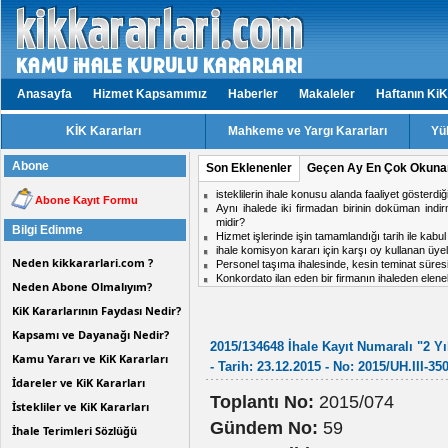
Anasayfa
Hizmet Kapsamımız
Haberler
Makaleler
Haftanın KiK
KİK Kararları
Mahkeme ve Yargı Kararları
Yü
Abone
Son Eklenenler
Geçen Ay En Çok Okuna
isteklilerin ihale konusu alanda faaliyet gösterd
Abone Kayıt Formu
Aynı ihalede iki firmadan birinin doküman ind
midir?
Bilgi Edinme
Hizmet işlerinde işin tamamlandığı tarih ile kabul t
ihale komisyon kararı için karşı oy kullanan üy
Neden kikkararlari.com ?
Personel taşıma ihalesinde, kesin teminat süres
Konkordato ilan eden bir firmanın ihaleden elen
Neden Abone Olmalıyım?
KiK Kararlarının Faydası Nedir?
Kapsamı ve Dayanağı Nedir?
2015/134648 İhale Kayıt Numaralı "2 Yıl
Kamu Yararı ve KiK Kararları
- Tarih: 23.12.2015 - No: 2015/UH.III-35
İdareler ve KiK Kararları
Toplantı No:
2015/074
İstekliler ve KiK Kararları
Gündem No:
59
İhale Terimleri Sözlüğü