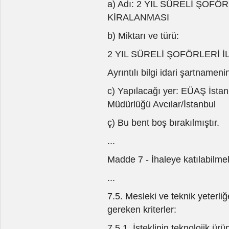
a) Adı: 2 YIL SÜRELİ ŞOFÖ
KİRALANMASI
b) Miktarı ve türü:
2 YIL SÜRELİ ŞOFÖRLERİ İ
Ayrıntılı bilgi idari şartnamen
c) Yapılacağı yer: EÜAŞ İstan
Müdürlüğü Avcılar/İstanbul
ç) Bu bent boş bırakılmıştır.
...
Madde 7 - İhaleye katılabilmek 
...
7.5. Mesleki ve teknik yeterliğ
gereken kriterler:
7.5.1. İsteklinin teknolojik ür