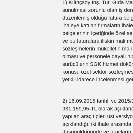
1) Kılınçsoy İnş. Tur. Gıda Mad
sunulması zorunlu olan iş den
düzenlemiş olduğu fatura bel
ihaleye katılan firmaların iha
belgelerinin içeriğinde özel s
ve bu faturalara ilişkin mali m
sözleşmelerin mükellefin mali
olması ve personele dayalı hi
sürücülerin SGK hizmet döküm
konusu özel sektör sözleşmesin
yetkili idarece incelenmesi ger
2) 16.09.2015 tarihli ve 2015
931.159,95-TL olarak açıklana
yapılan araç tipleri üst versi
açıklandığı, iki ihale arasınd
düşünüldüğünde ve araçların 