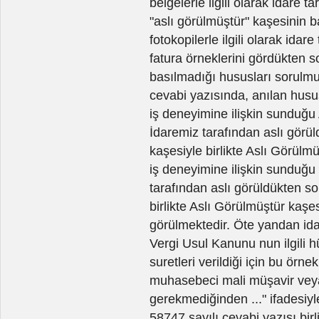
belgelerle ilgili olarak idare
"aslı görülmüştür" kaşesinin ba
fotokopilerle ilgili olarak id
fatura örneklerini gördükten s
basılmadığı hususları sorulmuş
cevabi yazısında, anılan hususl
iş deneyimine ilişkin sunduğu
İdaremiz tarafından aslı görü
kaşesiyle birlikte Aslı Görülmü
iş deneyimine ilişkin sunduğu f
tarafından aslı görüldükten s
birlikte Aslı Görülmüştür kaşesi
görülmektedir. Öte yandan idar
Vergi Usul Kanunu nun ilgili 
suretleri verildiği için bu örne
muhasebeci mali müşavir veya v
gerekmediğinden ..." ifadesiyl
58747 sayılı cevabi yazısı birl