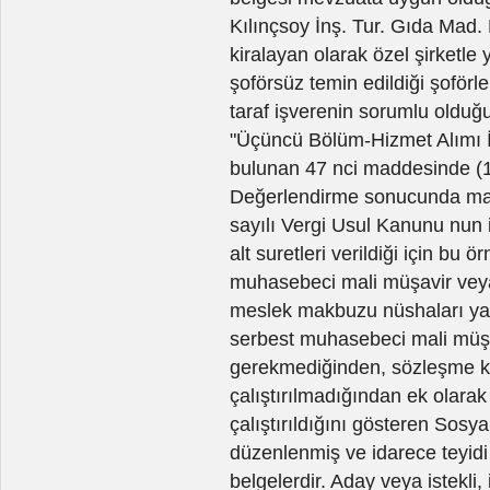
Kılınçsoy İnş. Tur. Gıda Mad. H
kiralayan olarak özel şirketl
şoförsüz temin edildiği şoförle
taraf işverenin sorumlu olduğu
"Üçüncü Bölüm-Hizmet Alımı İha
bulunan 47 nci maddesinde (1) 
Değerlendirme sonucunda madd
sayılı Vergi Usul Kanunu nun 
alt suretleri verildiği için bu 
muhasebeci mali müşavir veya 
meslek makbuzu nüshaları ya d
serbest muhasebeci mali müşav
gerekmediğinden, sözleşme ko
çalıştırılmadığından ek olara
çalıştırıldığını gösteren Sosy
düzenlenmiş ve idarece teyidi 
belgelerdir. Aday veya istekli