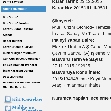
Karar Tarihi:
23.12.2015
Demo Sayfalar
Karar No:
2015/UH.III-3501
Abone Hizmetleri
Bize Sorun!
Şikayetçi:
Bize Sorun! Soruları
Rtur Turizm Otomotiv Temizlik
Karar Okuma Takvimi
İhracat Sanayi Ve Ticaret Limi
Ajanda
İhaleyi Yapan Daire:
Haber Bülteni
Elektrik Üretim A.Ş Genel M
Karar Eklenme Takvimi
Çevrim Santrali (A) İşletme 
Bunları Biliyor musunuz?
Gün Gün En Çok Okunanlar
Başvuru Tarih ve Sayısı:
En Çok Okunan 100 Karar
27.11.2015 / 92625
İhale Kararları Dergisi
Başvuruya Konu İhale:
Detaylı Arama
2015/134648 İhale Kayıt Numaral
Hakkında Mahkeme Kararı
Araç Kiralanması" İhalesi
Olan KiK Kararları
Kurumca Yapılan İnceleme 