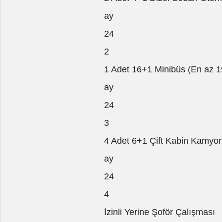
ay
24
2
1 Adet 16+1 Minibüs (En az 
ay
24
3
4 Adet 6+1 Çift Kabin Kamyo
ay
24
4
İzinli Yerine Şoför Çalışması