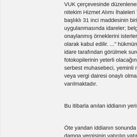
VUK çerçevesinde düzenlenen
nitekim Hizmet Alımı İhaleleri
başlıklı 31 inci maddesinin bi
uygulanmasında idareler; belg
onaylanmış örneklerini isterle
olarak kabul edilir. ..." hük
idare tarafından görülmek sur
fotokopilerinin yeterli olacağı
serbest muhasebeci, yeminli 
veya vergi dairesi onaylı ol
varılmaktadır.
Bu itibarla anılan iddianın yer
Öte yandan iddianın sonunda 
damga vergisinin yatırılıp yatı