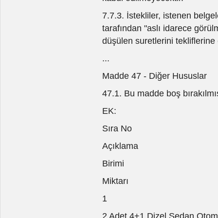
7.7.3. İstekliler, istenen belge
tarafından "aslı idarece görü
düşülen suretlerini tekliflerine 
...
Madde 47 - Diğer Hususlar
47.1. Bu madde boş bırakılmış
EK:
Sıra No
Açıklama
Birimi
Miktarı
1
2 Adet 4+1 Dizel Sedan Otom