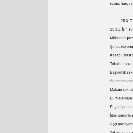
resim, harç ve 
...
25.3. Teklif f
25.3.1. İşin s
Mühendis pozi
Şef pozisyonu 
Kasap ustası p
Tekniker pozis
Başkanlık sekr
Satınalma ele
Makam sekrete
Büro elemanı 
Engelli person
İdari sorumlu 
Aşçı pozisyonu
Teknisyen pozi