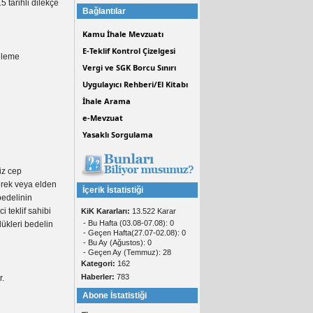
 tarihli dilekçe
Bağlantılar
Kamu İhale Mevzuatı
E-Teklif Kontrol Çizelgesi
eleme
Vergi ve SGK Borcu Sınırı
Uygulayıcı Rehberi/El Kitabı
İhale Arama
e-Mevzuat
Yasaklı Sorgulama
iz cep
erek veya elden
İçerik İstatistiği
bedelinin
i teklif sahibi
KiK Kararları:
13.522 Karar
- Bu Hafta (03.08-07.08): 0
dükleri bedelin
- Geçen Hafta(27.07-02.08): 0
- Bu Ay (Ağustos): 0
- Geçen Ay (Temmuz): 28
Kategori:
162
Haberler:
783
r.
Abone İstatistiği