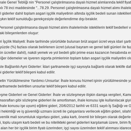
nel Tebliği nin "Personel çalıştırılmasına dayalı hizmet alımlarında teklif fiyat
ıklı 78 inci maddesinde "...78.29. Personel çalıştırılmasına dayalı hizmet alımı ihale
 giderler dahil toplam asgari işçilik maliyetinin altında işçilik bedeli sunan isteklilerin
ırı teklif sunulduğu gerekçesiyle değerlendirme dışı bırakılır.
l çalıştırılmasına dayalı hizmet alımı ihalelerinde isteklilerin teklif bedelleri v
daki bileşenlerden oluşur:
ilik Maliyeti: İhale tarihinde yürürlükte bulunan brüt asgari ücret veya idari şar
 yüzde (%) fazlası olarak belirlenen ücret (ulusal bayram ve genel tatil günleri ile fa
şkin ücretler dahil), nakdi yemek ve yol bedeli gibi prime esas kazancın hesabında e
diğer ödemeler ve işveren sigorta primlerinin toplam tutarı asgari işçilik maliyetini ol
ağlantılı Ayni Giderler: İdari şartnamede işçi sayısıyla bağlantı olarak teklife da
giderler teklif bileşeni kabul edilir.
ürütülmesine Yardımcı Unsurlar: İhale konusu hizmet işinin yürütülmesinde yar
artnamede belirtilen unsurlar teklif bileşeni kabul edilir.
iderleri ve Genel Giderler: İhale ve sözleşmeye ilişkin damga vergileri, Kam
masrafları gibi sözleşme giderleri ile amortisman, ihale konusu işte kullanılacak giyi
hale konusu işe uyum) eğitimi gideri, 20/6/2012 tarihli ve 6331 sayılı İş Sağlığı ve
 hekimliği ve iş güvenliği uzmanı ücreti ile çalışanlara verilecek eğitim gideri, silahlı
üvenlik mali sorumluluk sigortası gideri, yaka kartı, önemli bir bileşen olarak değerl
, toplu ulaşım kartı bedeli ve bu nitelikteki genel giderleri karşılamak üzere, birim fiy
alan her bir işçilik birim fiyatı üzerinden; işçi sayısı üzerinden teklif alınması idare