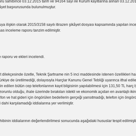
ru sahibince 03.12.2015 tarih ve 94164 sayı ile Kurum kayıtlarına alınan 03.12.2015
ikâyet başvurusunda bulunulmuştur.
şkin olarak 2015/3158 sayılı itirazen şikâyet dosyası kapsamında yapılan inc
as inceleme raporu tanzim edilmiştir.
raporu ve ekleri incelendi.
et dilekçesinde özetle, Teknik Şartname nin 5 inci maddesinde istenen özellikleri ha
rkiye de üretilmediği, dolayısıyla Harçlar Kanunu Genel Tebliği uyarınca ithal edil
min edilen bütün cep telefonlarının kayıt bilgisinin yapılabilmesi için 131,50 TL harç 
 zorunlu olduğu, ihale üzerinde bırakılan istekli ve ekonomik açıdan en avantajlı ikinc
efon ve hat gideri için öngörülen bedellerin gerçeği yansıtmadığı, telefon için öngör
 dahi karşılamadığı iddialarına yer verilmiştir.
ibinin iddialarının değerlendirilmesi sonucunda aşağıdaki hususlar tespit edilmişti