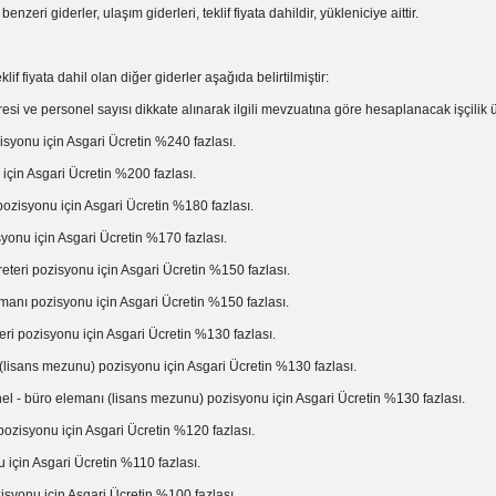
benzeri giderler, ulaşım giderleri, teklif fiyata dahildir, yükleniciye aittir.
iyata dahil olan diğer giderler aşağıda belirtilmiştir:
üresi ve personel sayısı dikkate alınarak ilgili mevzuatına göre hesaplanacak işçilik ü
syonu için Asgari Ücretin %240 fazlası.
için Asgari Ücretin %200 fazlası.
ozisyonu için Asgari Ücretin %180 fazlası.
yonu için Asgari Ücretin %170 fazlası.
eteri pozisyonu için Asgari Ücretin %150 fazlası.
manı pozisyonu için Asgari Ücretin %150 fazlası.
ri pozisyonu için Asgari Ücretin %130 fazlası.
(lisans mezunu) pozisyonu için Asgari Ücretin %130 fazlası.
el - büro elemanı (lisans mezunu) pozisyonu için Asgari Ücretin %130 fazlası.
pozisyonu için Asgari Ücretin %120 fazlası.
 için Asgari Ücretin %110 fazlası.
syonu için Asgari Ücretin %100 fazlası.