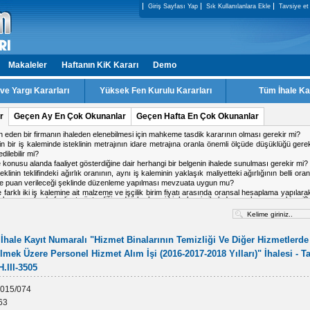
Giriş Sayfası Yap
Sık Kullanılanlara Ekle
Tavsiye et
Makaleler
Haftanın KiK Kararı
Demo
e Yargı Kararları
Yüksek Fen Kurulu Kararları
Tüm İhale Ka
r
Geçen Ay En Çok Okunanlar
Geçen Hafta En Çok Okunanlar
ale konusu alanda faaliyet gösterdiğine dair herhangi bir belgenin ihalede sunulması gerekir mi?
ki firmadan birinin doküman indirmiş olduğu IP adresinden diğer firmanın da teklif verme
 işin tamamlandığı tarih ile kabul tarihi aynı tarih olabilir mi?
 kararı için karşı oy kullanan üyeler gerekçesini yazması gerekir mi?
a ihalesinde, kesin teminat süresinin 2 yıl olarak belirlenmesi mevzuata uygun mu?
alışma yapacak personel için teklif c?etvelinde ayrı satır açılabilir mi
İhale Kayıt Numaralı "Hizmet Binalarının Temizliği Ve Diğer Hizmetlerde
lmek Üzere Personel Hizmet Alım İşi (2016-2017-2018 Yılları)" İhalesi - Ta
H.III-3505
015/074
63