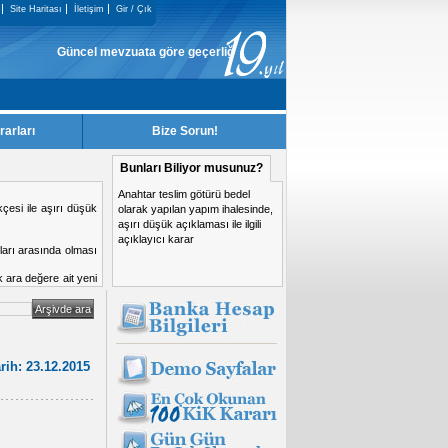
Site Haritası
İletişim
Gir / Çık
Güncel mevzuata göre geçerliği kalmayan KiK Kararları, sitemizden kaldırı
rarları
Bize Sorun!
Bunları Biliyor musunuz?
Anahtar teslim götürü bedel
si yasaklanma nedeni
olarak yapılan yapım ihalesinde,
aşırı düşük açıklaması ile ilgili
açıklayıcı karar
rih: 23.12.2015