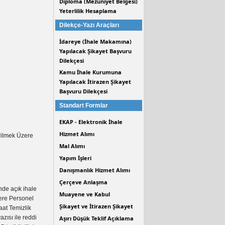
Diploma (Mezuniyet Belgesi)
Yeterlilik Hesaplama
Dilekçe-Yazı Araçları
İdareye (İhale Makamına)
Yapılacak Şikayet Başvuru
Dilekçesi
Kamu İhale Kurumuna
Yapılacak İtirazen Şikayet
Başvuru Dilekçesi
Standart Formlar
EKAP - Elektronik İhale
Hizmet Alımı
rilmek Üzere
Mal Alımı
Yapım İşleri
Danışmanlık Hizmet Alımı
Çerçeve Anlaşma
de açık ihale
Muayene ve Kabul
zere Personel
Şikayet ve İtirazen Şikayet
aat Temizlik
zısı ile reddi
Aşırı Düşük Teklif Açıklama