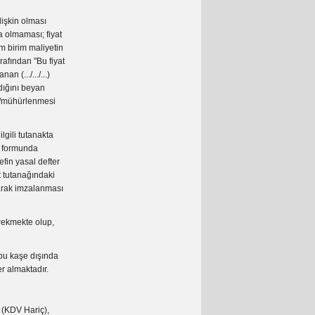
ilişkin olması
da olmaması; fiyat
am birim maliyetin
rafından "Bu fiyat
n (.../.../...)
adığını beyan
si/mühürlenmesi
ilgili tutanakta
6) formunda
efin yasal defter
it tutanağındaki
ılarak imzalanması
erekmekte olup,
 bu kaşe dışında
 yer almaktadır.
 (KDV Hariç),