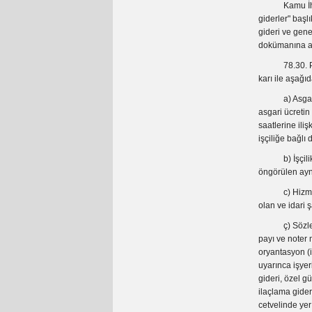
Kamu İhale Ge
giderler" başl
gideri ve genel
dokümanına ayk
78.30. Persone
karı ile aşağı
a) Asgari İşç
asgari ücretin
saatlerine ili
işçiliğe bağlı 
b) İşçilikle B
öngörülen ayni 
c) Hizmetin Y
olan ve idari ş
ç) Sözleşme G
payı ve noter 
oryantasyon (i
uyarınca işyeri
gideri, özel g
ilaçlama gideri
cetvelinde yer 