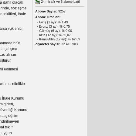
24 misafir ve 8 abone bağlı
a dahil olacak
lerinde, sözleşme
Abone Sayısı:
9257
 teklifleri, ihale
Abone Oranları:
- Giriş (1 ay): % 1,49
- Bronz (3 ay): % 0,75
arsa yüklenici
- Gümüş (6 ay): % 0,00
- Altın (12 ay): % 35,07
- Kamu Altın (12 ay): % 62,69
tnamede brüt
Ziyaretçi Sayısı:
32.413.903
zla çalışma
sas alınan
uşturur.
hil edilmesi
dımcı nitelikte
u İhale Kurumu
m gideri,
 Güvenliği Kanunu
 atış eğitim
endirilmeyen
at teklif
ce uygun