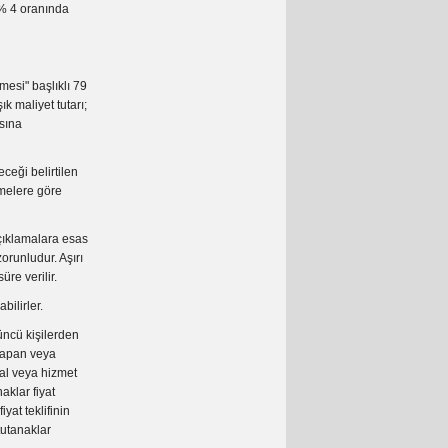
, % 4 oranında
lmesi" başlıklı 79
k maliyet tutarı;
ısına
eceği belirtilen
emelere göre
açıklamalara esas
zorunludur. Aşırı
re verilir.
bilirler.
çüncü kişilerden
 yapan veya
al veya hizmet
aklar fiyat
at teklifinin
tutanaklar