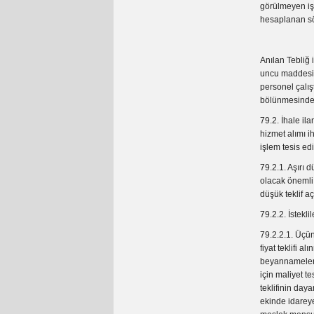
görülmeyen iş 
hesaplanan söz
Anılan Tebliğ i
uncu maddesind
personel çalış
bölünmesinden 
79.2. İhale il
hizmet alımı i
işlem tesis ed
79.2.1. Aşırı 
olacak önemli t
düşük teklif a
79.2.2. İstekli
79.2.2.1. Üçünc
fiyat teklifi 
beyannameleri
için maliyet te
teklifinin day
ekinde idareye