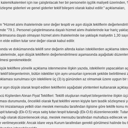
kalemi/kalemleri için ise çalıştırılacak her bir personelin işçilik maliyeti üzerinden
leşme giderleri ve genel giderler teklif bileşeni olarak kabul edilir." açıklamaları,
n "Hizmet alımı ihalelerinde sınır değer tespiti ve aşırı düşük tekliflerin değerlendiri
e "79.1. Personel çalıştırılmasına dayalı hizmet alımı ihalelerinde kar hariç yaklaşı
tırılmasına dayalı olmayan hizmet alımı ihalelerinde ise yaklaşık maliyetin 1,30 say
elde edilen tutar sınır değer olarak kabul edilir.
anında ve dokümanında teklifi sınır değerin altında kalan isteklilerden açıklama isten
halelerinde, aşırı düşük tekliflerin değerlendirilmesi aşamasında aşağıdaki düzenl
ilmesi gerekmektedir.
düşük tekliflere yönelik açıklama istenmesine ilişkin yazıda, isteklilerin yapacakları 
eklif bileşenlerinin, bütün istekliler için aynı unsurları içerecek şekilde belirtilmesi 
çıklaması sunulması için isteklilere üç (3) iş gününden az olmamak üzere uygun bir sü
ler aşırı düşük olarak tespit edilen tekliflerini aşağıdaki yöntemleri kullanarak açıklaya
ü Kişilerden Alınan Fiyat Teklifleri: Teklifi oluşturan maliyet bileşenlerine ilişkin ü
alınması durumunda, öncelikli olarak fiyat teklifini veren kişiyle tam tasdik sözleşmesi
ni imzalamaya yetkili olan meslek mensubu tarafından ilgisine göre teklife konu m
spit tutanağı (Ek-O.5) veya satış tutarı tespit tutanağı (Ek-O.6) düzenlenecektir. Tutan
anağı olarak düzenlenecek olup, meslek mensubu tarafından muhafaza edilecek ve fiy
 verilmeyecektir. Ancak idare veya Kurum tarafından gerekli görülmesi halinde bu 