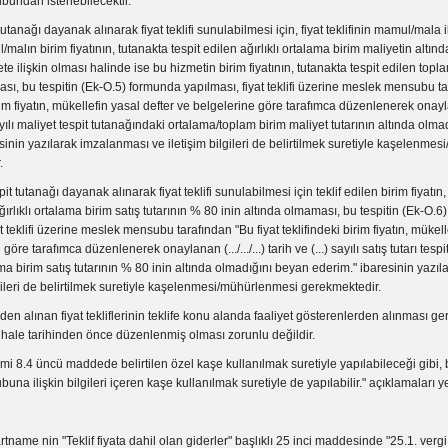
undan istenebilecektir.
tutanağı dayanak alınarak fiyat teklifi sunulabilmesi için, fiyat teklifinin mamul/mala 
malın birim fiyatının, tutanakta tespit edilen ağırlıklı ortalama birim maliyetin altın
ete ilişkin olması halinde ise bu hizmetin birim fiyatının, tutanakta tespit edilen topl
sı, bu tespitin (Ek-O.5) formunda yapılması, fiyat teklifi üzerine meslek mensubu ta
rim fiyatın, mükellefin yasal defter ve belgelerine göre tarafımca düzenlenerek onaylana
sayılı maliyet tespit tutanağındaki ortalama/toplam birim maliyet tutarının altında olm
sinin yazılarak imzalanması ve iletişim bilgileri de belirtilmek suretiyle kaşelenme
r.
spit tutanağı dayanak alınarak fiyat teklifi sunulabilmesi için teklif edilen birim fiyatın, 
ağırlıklı ortalama birim satış tutarının % 80 inin altında olmaması, bu tespitin (Ek-O.
t teklifi üzerine meslek mensubu tarafından "Bu fiyat teklifindeki birim fiyatın, mükell
göre tarafımca düzenlenerek onaylanan (.../.../...) tarih ve (...) sayılı satış tutarı tesp
lama birim satış tutarının % 80 inin altında olmadığını beyan ederim." ibaresinin yaz
lgileri de belirtilmek suretiyle kaşelenmesi/mühürlenmesi gerekmektedir.
den alınan fiyat tekliflerinin teklife konu alanda faaliyet gösterenlerden alınması g
ihale tarihinden önce düzenlenmiş olması zorunlu değildir.
i 8.4 üncü maddede belirtilen özel kaşe kullanılmak suretiyle yapılabileceği gibi,
na ilişkin bilgileri içeren kaşe kullanılmak suretiyle de yapılabilir." açıklamaları
e nin "Teklif fiyata dahil olan giderler" başlıklı 25 inci maddesinde "25.1. vergi