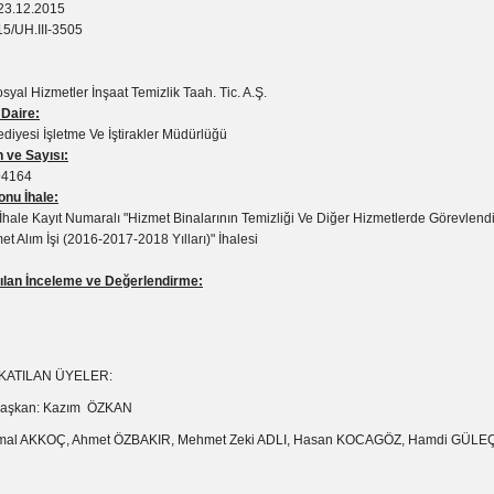
23.12.2015
5/UH.III-3505
syal Hizmetler İnşaat Temizlik Taah. Tic. A.Ş.
 Daire:
diyesi İşletme Ve İştirakler Müdürlüğü
 ve Sayısı:
94164
nu İhale:
hale Kayıt Numaralı "Hizmet Binalarının Temizliği Ve Diğer Hizmetlerde Görevlend
t Alım İşi (2016-2017-2018 Yılları)" İhalesi
lan İnceleme ve Değerlendirme:
 KATILAN ÜYELER:
. Başkan: Kazım ÖZKAN
Kemal AKKOÇ, Ahmet ÖZBAKIR, Mehmet Zeki ADLI, Hasan KOCAGÖZ, Hamdi GÜLE