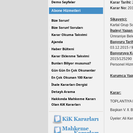
Demo Sayfalar
Karar Tarihi:
Karar No:
201
Abone Hizmetleri
Şikayetçi:
Bize Sorun!
Kartal Grup So
Bize Sorun! Soruları
İhaleyi Yapan
Karar Okuma Takvimi
Ümraniye Bele
Ajanda
Başvuru Tarih
03.12.2015 / 
Haber Bülteni
Başvuruya Ko
Karar Eklenme Takvimi
2015/125290 İ
Bunları Biliyor musunuz?
Personel Hizme
Gün Gün En Çok Okunanlar
Kurumca Yapı
En Çok Okunan 100 Karar
İhale Kararları Dergisi
Detaylı Arama
Karar:
Hakkında Mahkeme Kararı
TOPLANTIYA
Olan KiK Kararları
Başkan V. II
Üyeler: Ali 