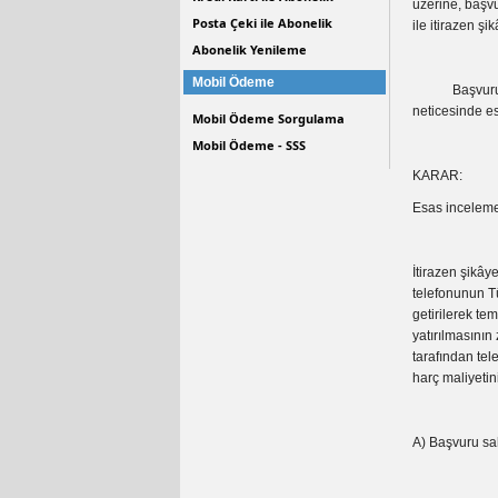
üzerine, başvu
Posta Çeki ile Abonelik
ile itirazen ş
Abonelik Yenileme
Mobil Ödeme
Başvuruya ili
neticesinde es
Mobil Ödeme Sorgulama
Mobil Ödeme - SSS
KARAR:
Esas inceleme 
İtirazen şikây
telefonunun Tü
getirilerek te
yatırılmasının
tarafından tel
harç maliyetini
A) Başvuru sah