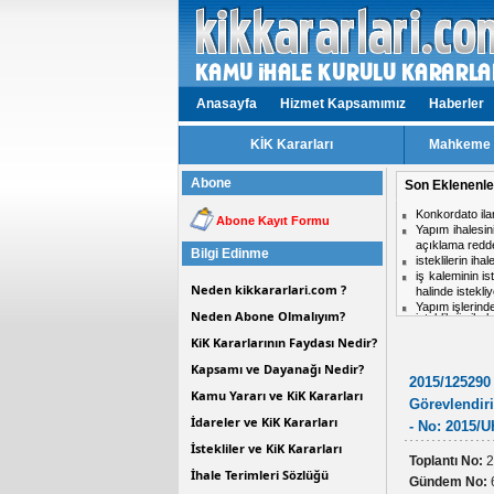
Anasayfa
Hizmet Kapsamımız
Haberler
KİK Kararları
Mahkeme v
Abone
Son Eklenenle
isteklilerin ih
Abone Kayıt Formu
Aynı ihalede i
midir?
Bilgi Edinme
Hizmet işlerinde
ihale komisyon
Neden kikkararlari.com ?
Personel taşım
Kısmi zamanlı ç
Neden Abone Olmalıyım?
KiK Kararlarının Faydası Nedir?
Kapsamı ve Dayanağı Nedir?
2015/125290 
Kamu Yararı ve KiK Kararları
Görevlendiri
İdareler ve KiK Kararları
- No: 2015/U
İstekliler ve KiK Kararları
Toplantı No:
2
İhale Terimleri Sözlüğü
Gündem No: