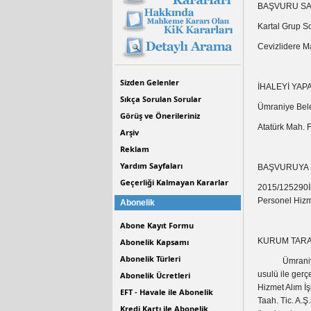
BAŞVURU SAH
Kartal Grup So
Cevizlidere M
Sizden Gelenler
İHALEYİ YAP
Sıkça Sorulan Sorular
Ümraniye Bele
Görüş ve Önerileriniz
Atatürk Mah.
Arşiv
Reklam
Yardım Sayfaları
BAŞVURUYA 
Geçerliği Kalmayan Kararlar
2015/125290İh
Personel Hizme
Abonelik
Abone Kayıt Formu
KURUM TARA
Abonelik Kapsamı
Abonelik Türleri
Ümraniye Bele
usulü ile gerç
Abonelik Ücretleri
Hizmet Alım İş
EFT - Havale ile Abonelik
Taah. Tic. A.Ş
Kredi Kartı ile Abonelik