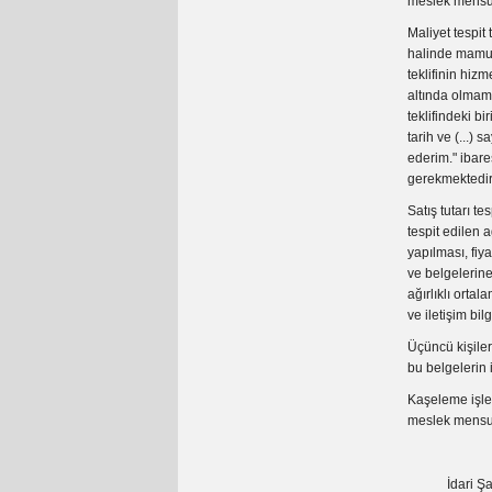
meslek mensub
Maliyet tespit 
halinde mamul/
teklifinin hizm
altında olmama
teklifindeki bi
tarih ve (...) 
ederim." ibare
gerekmektedi
Satış tutarı te
tespit edilen 
yapılması, fiya
ve belgelerine 
ağırlıklı orta
ve iletişim bi
Üçüncü kişiler
bu belgelerin 
Kaşeleme işlem
meslek mensubu
İdari Şartnam