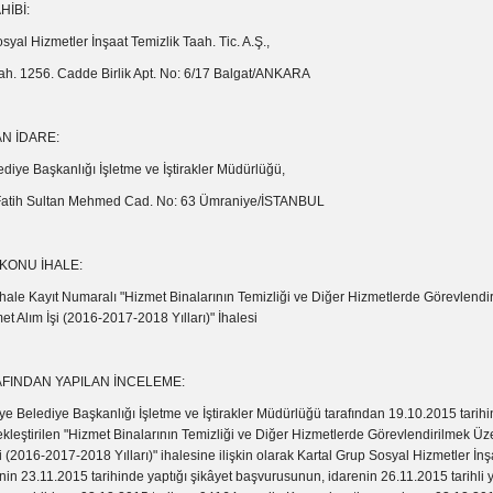
İBİ:
syal Hizmetler İnşaat Temizlik Taah. Tic. A.Ş.,
ah. 1256. Cadde Birlik Apt. No: 6/17 Balgat/ANKARA
AN İDARE:
diye Başkanlığı İşletme ve İştirakler Müdürlüğü,
 Fatih Sultan Mehmed Cad. No: 63 Ümraniye/İSTANBUL
KONU İHALE:
ale Kayıt Numaralı "Hizmet Binalarının Temizliği ve Diğer Hizmetlerde Görevlendi
t Alım İşi (2016-2017-2018 Yılları)" İhalesi
FINDAN YAPILAN İNCELEME:
diye Başkanlığı İşletme ve İştirakler Müdürlüğü tarafından 19.10.2015 tarihin
ekleştirilen "Hizmet Binalarının Temizliği ve Diğer Hizmetlerde Görevlendirilmek Ü
i (2016-2017-2018 Yılları)" ihalesine ilişkin olarak Kartal Grup Sosyal Hizmetler İnş
.nin 23.11.2015 tarihinde yaptığı şikâyet başvurusunun, idarenin 26.11.2015 tarihli ya