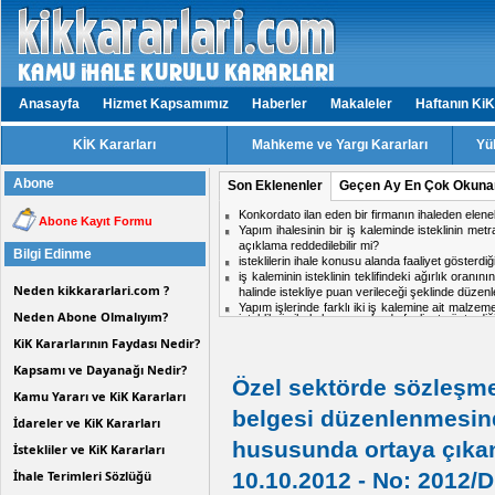
Anasayfa
Hizmet Kapsamımız
Haberler
Makaleler
Haftanın KiK
KİK Kararları
Mahkeme ve Yargı Kararları
Yü
Abone
Son Eklenenler
Geçen Ay En Çok Okuna
isteklilerin ihale konusu alanda faaliyet gösterd
Abone Kayıt Formu
Aynı ihalede iki firmadan birinin doküman ind
midir?
Bilgi Edinme
Hizmet işlerinde işin tamamlandığı tarih ile kabul t
ihale komisyon kararı için karşı oy kullanan üy
Neden kikkararlari.com ?
Personel taşıma ihalesinde, kesin teminat süres
Kısmi zamanlı çalışma yapacak personel için tekli
Neden Abone Olmalıyım?
KiK Kararlarının Faydası Nedir?
Kapsamı ve Dayanağı Nedir?
Özel sektörde sözleşme
Kamu Yararı ve KiK Kararları
belgesi düzenlenmesind
İdareler ve KiK Kararları
hususunda ortaya çıkan 
İstekliler ve KiK Kararları
İhale Terimleri Sözlüğü
10.10.2012 - No: 2012/