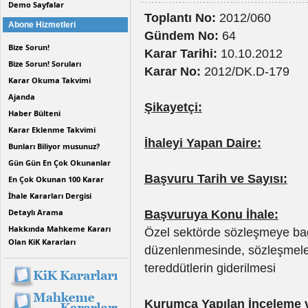
Demo Sayfalar
Toplantı No:
2012/060
Abone Hizmetleri
Gündem No:
64
Bize Sorun!
Karar Tarihi:
10.10.2012
Bize Sorun! Soruları
Karar No:
2012/DK.D-179
Karar Okuma Takvimi
Ajanda
Şikayetçi:
Haber Bülteni
Karar Eklenme Takvimi
İhaleyi Yapan Daire:
Bunları Biliyor musunuz?
Gün Gün En Çok Okunanlar
Başvuru Tarih ve Sayısı:
En Çok Okunan 100 Karar
İhale Kararları Dergisi
Detaylı Arama
Başvuruya Konu İhale:
Hakkında Mahkeme Kararı
Özel sektörde sözleşmeye bağl
Olan KiK Kararları
düzenlenmesinde, sözleşmeler
tereddütlerin giderilmesi
Kurumca Yapılan İnceleme 