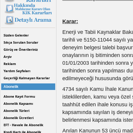
Karar:
Enerji ve Tabii Kaynaklar Bak
Sizden Gelenler
tarihli ve 5150-11044 sayılı yaz
Sıkça Sorulan Sorular
deneyim belgesi talebi başvur
Görüş ve Önerileriniz
onaylarının iş bitiminden sonra 
Arşiv
01/01/2003 tarihinden sonra 
Reklam
tarihinden sonra yapılması d
Yardım Sayfaları
edilmeyeceği hususunda görüş 
Geçerliği Kalmayan Kararlar
Abonelik
4734 sayılı Kamu İhale Kanun
isteklilerden, kamu veya özel
Abone Kayıt Formu
Abonelik Kapsamı
taahhüt edilen ihale konusu iş
Abonelik Türleri
kapsamında sayılan iş deneyim
Abonelik Ücretleri
belirlenmesi kapsamında isten
EFT - Havale ile Abonelik
Anılan Kanunun 53 üncü madde
Kredi Kartı ile Abonelik