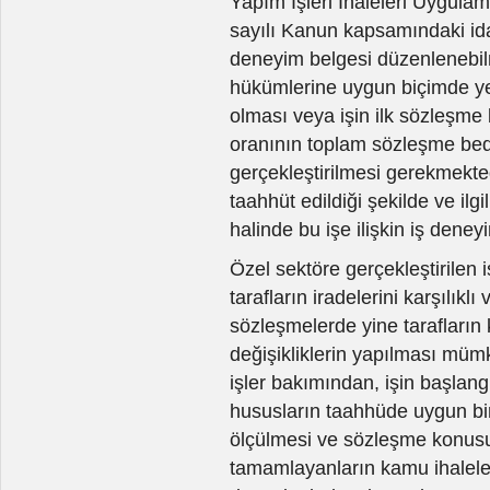
Yapım İşleri İhaleleri Uygulam
sayılı Kanun kapsamındaki idar
deneyim belgesi düzenlenebilm
hükümlerine uygun biçimde yer
olması veya işin ilk sözleşm
oranının toplam sözleşme bed
gerçekleştirilmesi gerekmekted
taahhüt edildiği şekilde ve ilg
halinde bu işe ilişkin iş dene
Özel sektöre gerçekleştirilen
tarafların iradelerini karşılıkl
sözleşmelerde yine tarafların k
değişikliklerin yapılması mü
işler bakımından, işin başlang
hususların taahhüde uygun bir 
ölçülmesi ve sözleşme konusu
tamamlayanların kamu ihaleler