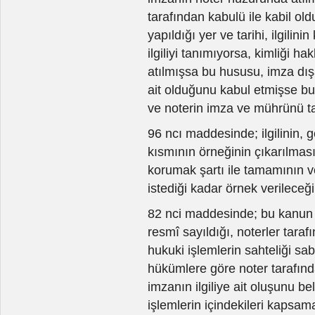
tarafından kabulü ile kabil ol
yapıldığı yer ve tarihi, ilgilin
ilgiliyi tanımıyorsa, kimliği h
atılmışsa bu hususu, imza dışa
ait olduğunu kabul etmişse bu 
ve noterin imza ve mührünü ta
96 ncı maddesinde; ilgilinin, 
kısmının örneğinin çıkarılmasın
korumak şartı ile tamamının v
istediği kadar örnek verileceği
82 nci maddesinde; bu kanun h
resmî sayıldığı, noterler tara
hukuki işlemlerin sahteliği sab
hükümlere göre noter tarafın
imzanın ilgiliye ait oluşunu b
işlemlerin içindekileri kapsama