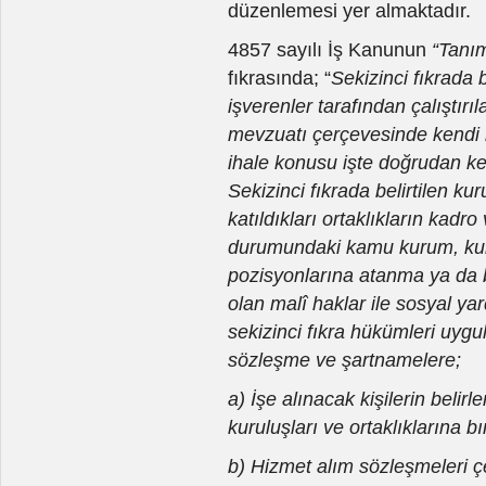
düzenlemesi yer almaktadır.
4857 sayılı İş Kanunun
“Tanım
fıkrasında; “
Sekizinci fıkrada b
işverenler tarafından çalıştırıla
mevzuatı çerçevesinde kendi
ihale konusu işte doğrudan ken
Sekizinci fıkrada belirtilen k
katıldıkları ortaklıkların kadr
durumundaki kamu kurum, kuru
pozisyonlarına atanma ya da b
olan malî haklar ile sosyal y
sekizinci fıkra hükümleri uyg
sözleşme ve şartnamelere;
a) İşe alınacak kişilerin beli
kuruluşları ve ortaklıklarına b
b) Hizmet alım sözleşmeleri çe