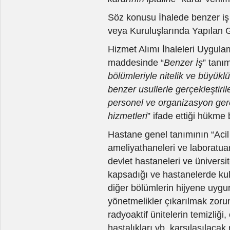
Söz konusu İhalede benzer iş
veya Kuruluşlarında Yapılan Ge
Hizmet Alımı İhaleleri Uygula
maddesinde “
Benzer İş
” tanım
bölümleriyle nitelik ve büyük
benzer usullerle gerçekleştiri
personel ve organizasyon gere
hizmetleri
” ifade ettiği hükme 
Hastane genel tanımının “Acil s
ameliyathaneleri ve laboratuar
devlet hastaneleri ve üniversit
kapsadığı ve hastanelerde kull
diğer bölümlerin hijyene uygun
yönetmelikler çıkarılmak zorun
radyoaktif ünitelerin temizli
hastalıkları vb. karşılaşılaca