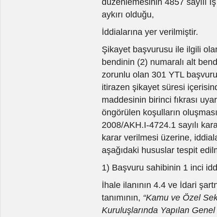
düzenlemesinin 4857 sayılı İş
aykırı olduğu,
İddialarına yer verilmiştir.
Şikayet başvurusu ile ilgili o
bendinin (2) numaralı alt bend
zorunlu olan 301 YTL başvuru
itirazen şikayet süresi içeris
maddesinin birinci fıkrası uy
öngörülen koşulların oluşmas
2008/AKH.I-4724.1 sayılı karar
karar verilmesi üzerine, iddia
aşağıdaki hususlar tespit edilm
1) Başvuru sahibinin 1 inci idd
İhale ilanının 4.4 ve İdari ş
tanımının,
“Kamu ve Özel Sek
Kuruluşlarında Yapılan Genel T