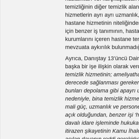
temizliğinin diğer temizlik ala
hizmetlerin ayrı ayrı uzmanlık
hastane hizmetinin niteliğinde
için benzer iş tanımının, hast
kurumlarını içeren hastane temi
mevzuata aykırılık bulunmadığ
Ayrıca, Danıştay 13’üncü Dai
başka bir işe ilişkin olarak v
temizlik hizmetinin; ameliyath
derecede sağlanması gereken 
bunları depolama gibi apayrı 
nedeniyle, bina temizlik hizme
mali güç, uzmanlık ve persone
açık olduğundan, benzer işi ‘ha
davalı idare işleminde hukuka
itirazen şikayetinin Kamu İha
açılan davanın reddi gerekirke