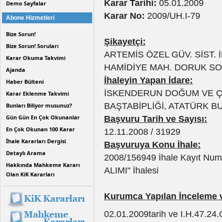
Karar Tarihi:
05.01.2009
Demo Sayfalar
Karar No:
2009/UH.I-79
Abone Hizmetleri
Bize Sorun!
Şikayetçi:
Bize Sorun! Soruları
ARTEMİS ÖZEL GÜV. SİST. İN
Karar Okuma Takvimi
HAMİDİYE MAH. DORUK SOK.
Ajanda
İhaleyin Yapan İdare:
Haber Bülteni
İSKENDERUN DOĞUM VE Ç
Karar Eklenme Takvimi
BAŞTABİPLİĞİ, ATATÜRK B
Bunları Biliyor musunuz?
Gün Gün En Çok Okunanlar
Başvuru Tarih ve Sayısı:
En Çok Okunan 100 Karar
12.11.2008 / 31929
İhale Kararları Dergisi
Başvuruya Konu İhale:
Detaylı Arama
2008/156949 İhale Kayıt N
Hakkında Mahkeme Kararı
ALIMI" İhalesi
Olan KiK Kararları
Kurumca Yapılan İnceleme 
02.01.2009tarih ve I.H.47.24.