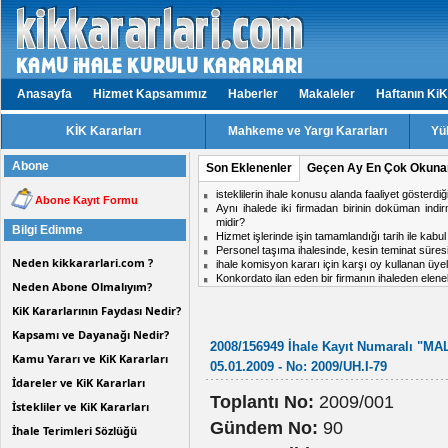
Anasayfa
Hizmet Kapsamımız
Haberler
Makaleler
Haftanın KiK
KİK Kararları
Mahkeme ve Yargı Kararları
Yü
Abone
Son Eklenenler
Geçen Ay En Çok Okuna
isteklilerin ihale konusu alanda faaliyet gösterd
Abone Kayıt Formu
Aynı ihalede iki firmadan birinin doküman ind
midir?
Bilgi Edinme
Hizmet işlerinde işin tamamlandığı tarih ile kabul t
Personel taşıma ihalesinde, kesin teminat süres
Neden kikkararlari.com ?
ihale komisyon kararı için karşı oy kullanan üy
Konkordato ilan eden bir firmanın ihaleden elen
Neden Abone Olmalıyım?
KiK Kararlarının Faydası Nedir?
Kapsamı ve Dayanağı Nedir?
2008/156949 İhale Kayıt Numaralı "M
Kamu Yararı ve KiK Kararları
05.01.2009 - No: 2009/UH.I-79
İdareler ve KiK Kararları
Toplantı No:
2009/001
İstekliler ve KiK Kararları
Gündem No:
90
İhale Terimleri Sözlüğü