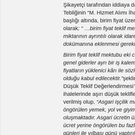
Şikayetçi tarafından iddiaya 
Tebliğinin “M. Hizmet Alımı İha
başlığı altında, birim fiyat üze
olarak
; “ …birim fiyat teklif m
miktarının ayrıntılı olarak ida
dokümanına eklenmesi gerekm
Birim fiyat teklif mektubu eki 
genel giderler ayrı bir iş kale
fiyatların yüklenici kârı ile sö
olduğu kabul edilecektir.”
şekli
Düşük Teklif Değerlendirmesi
ihalelerinde aşırı düşük teklifl
verilmiş olup,
“Asgari işçilik m
öngörülen yemek, yol ve giyim 
oluşmaktadır. Asgari ücretin 
ücret yerine öngörülen bu fazl
günleri ile yılbaşı günü yaptı