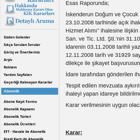
Esas Raporunda;
İskenderun Doğum ve Çocuk B
23.10.2008 tarihinde açık ihal
Hizmet Alımı” ihalesine ilişki
Sizden Gelenler
San. ve Tic. Ltd. Şti.’nin 31.
Sıkça Sorulan Sorular
idarenin 03.11.2008 tarihli yaz
Görüş ve Önerileriniz
12.11.2008 tarih ve 31929 sayı
Arşiv
dilekçe ile şikayet başvurusu
Reklam
İdare tarafından gönderilen i
Yardım Sayfaları
Geçerliği Kalmayan Kararlar
Tespit edilen mevzuata aykırıl
Abonelik
ihaleyi yapan idareye bildirilm
Abone Kayıt Formu
Karar verilmesinin uygun olaca
Abonelik Kapsamı
Abonelik Türleri
Abonelik Ücretleri
EFT - Havale ile Abonelik
Karar:
Kredi Kartı ile Abonelik