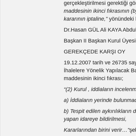
gerçekleştirilmesi gerektiği gö
maddesinin ikinci fıkrasının (b
kararının iptaline,”
yönündeki k
Dr.Hasan GÜL Ali KAYA Abd
Başkan II Başkan Kurul Üyesi
GEREKÇEDE KARŞI OY
19.12.2007 tarih ve 26735 say
İhalelere Yönelik Yapılacak B
maddesinin ikinci fıkrası;
“(2) Kurul , iddiaların incele
a)
İddiaların yerinde bulunmad
b)
Tespit edilen aykırılıkların
yapan idareye bildirilmesi,
Kararlarından birini verir…”
şe