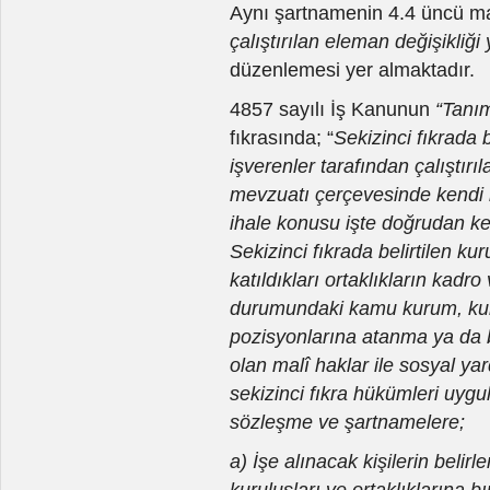
Aynı şartnamenin 4.4 üncü 
çalıştırılan eleman değişikli
düzenlemesi yer almaktadır.
4857 sayılı İş Kanunun
“Tanım
fıkrasında; “
Sekizinci fıkrada b
işverenler tarafından çalıştırıla
mevzuatı çerçevesinde kendi
ihale konusu işte doğrudan ken
Sekizinci fıkrada belirtilen k
katıldıkları ortaklıkların kadr
durumundaki kamu kurum, kuru
pozisyonlarına atanma ya da b
olan malî haklar ile sosyal y
sekizinci fıkra hükümleri uyg
sözleşme ve şartnamelere;
a) İşe alınacak kişilerin beli
kuruluşları ve ortaklıklarına b