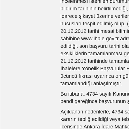
incelenmesi istenilen durumun f
bildirim tarihinin belirtilmediği
idarece şikayet üzerine verilen
hususları tespit edilmiş olup, (
20.12.2012 tarihi mesai biti
sahibine www.ihale.gov.tr adr
edildiği, son başvuru tarihi o
eksikliklerin tamamlanması ge
21.12.2012 tarihinde tamamlandı
İhalelere Yönelik Başvurular
üçüncü fıkrası uyarınca on gün
tamamlandığı anlaşılmıştır.
Bu itibarla, 4734 sayılı Kanu
bendi gereğince başvurunun ş
Açıklanan nedenlerle, 4734 s
kararın tebliğ edildiği veya teb
içerisinde Ankara İdare Mahk