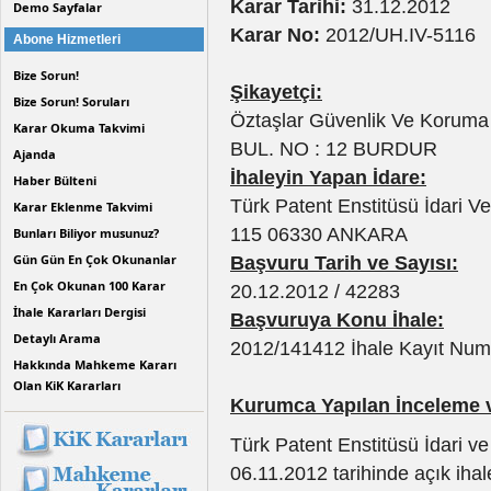
Karar Tarihi:
31.12.2012
Demo Sayfalar
Karar No:
2012/UH.IV-5116
Abone Hizmetleri
Bize Sorun!
Şikayetçi:
Bize Sorun! Soruları
Öztaşlar Güvenlik Ve Korum
Karar Okuma Takvimi
BUL. NO : 12 BURDUR
Ajanda
İhaleyin Yapan İdare:
Haber Bülteni
Türk Patent Enstitüsü İdari V
Karar Eklenme Takvimi
115 06330 ANKARA
Bunları Biliyor musunuz?
Gün Gün En Çok Okunanlar
Başvuru Tarih ve Sayısı:
En Çok Okunan 100 Karar
20.12.2012 / 42283
İhale Kararları Dergisi
Başvuruya Konu İhale:
Detaylı Arama
2012/141412 İhale Kayıt Numar
Hakkında Mahkeme Kararı
Olan KiK Kararları
Kurumca Yapılan İnceleme 
Türk Patent Enstitüsü İdari ve
06.11.2012 tarihinde açık ihal