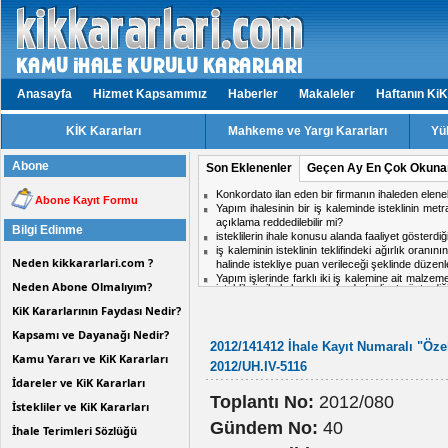
Anasayfa
Hizmet Kapsamımız
Haberler
Makaleler
Haftanın KiK
KİK Kararları
Mahkeme ve Yargı Kararları
Yü
Abone
Son Eklenenler
Geçen Ay En Çok Okuna
isteklilerin ihale konusu alanda faaliyet gösterd
Abone Kayıt Formu
Aynı ihalede iki firmadan birinin doküman ind
midir?
Bilgi Edinme
Hizmet işlerinde işin tamamlandığı tarih ile kabul t
ihale komisyon kararı için karşı oy kullanan üy
Neden kikkararlari.com ?
Personel taşıma ihalesinde, kesin teminat süres
Kısmi zamanlı çalışma yapacak personel için tekli
Neden Abone Olmalıyım?
KiK Kararlarının Faydası Nedir?
Kapsamı ve Dayanağı Nedir?
2012/141412 İhale Kayıt Numaralı "Özel 
Kamu Yararı ve KiK Kararları
2012/UH.IV-5116
İdareler ve KiK Kararları
Toplantı No:
2012/080
İstekliler ve KiK Kararları
Gündem No:
40
İhale Terimleri Sözlüğü