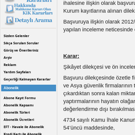
ihalesine ilişkin olarak başvu
Kurum kayıtlarına alınan dile
Başvuruya ilişkin olarak 2012
yapılan inceleme neticesinde 
Sizden Gelenler
Sıkça Sorulan Sorular
Görüş ve Önerileriniz
Karar:
Arşiv
Reklam
Şikâyet dilekçesi ve ön incel
Yardım Sayfaları
Başvuru dilekçesinde özetle fi
Geçerliği Kalmayan Kararlar
ve Asya güvenlik firmalarının te
Abonelik
çıkardıktan sonra kalan miktarl
Abone Kayıt Formu
yaptırmalarının hayatın olağan
Abonelik Kapsamı
değerlendirme dışı bırakılması 
Abonelik Türleri
4734 sayılı Kamu İhale Kanunu
Abonelik Ücretleri
EFT - Havale ile Abonelik
54’üncü maddesinde,
Kredi Kartı ile Abonelik