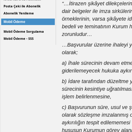
“…İtirazen şikâyet dilekçeler
Posta Çeki ile Abonelik
dair belgeler ile imza sirküleri
Abonelik Yenileme
örneklerinin, varsa şikâyete i
Mobil Ödeme
bedeli ve teminatının Kurum h
Mobil Ödeme Sorgulama
zorunludur…
Mobil Ödeme - SSS
…Başvurular üzerine ihaleyi 
olarak;
a) İhale sürecinin devam etme
giderilemeyecek hukuka aykırıl
b) İdare tarafından düzeltme y
sürecinin kesintiye uğratılma
işlem belirlenmesine,
c) Başvurunun süre, usul ve 
olarak sözleşme imzalanmış o
aykırılığın tespit edilememes
hususun Kurumun görev alan