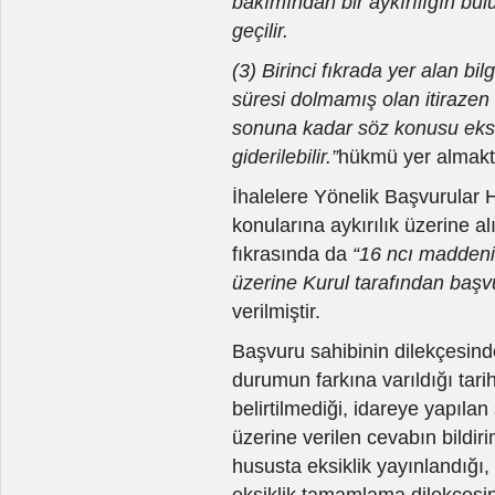
bakımından bir aykırılığın 
geçilir.
(3) Birinci fıkrada yer alan b
süresi dolmamış olan itirazen
sonuna kadar söz konusu eksik
giderilebilir.”
hükmü yer almakt
İhalelere Yönelik Başvurular
konularına aykırılık üzerine al
fıkrasında da
“16 ncı maddenin 
üzerine Kurul tarafından başvu
verilmiştir.
Başvuru sahibinin dilekçesind
durumun farkına varıldığı tarih 
belirtilmediği, idareye yapılan 
üzerine verilen cevabın bildiri
hususta eksiklik yayınlandığı,
eksiklik tamamlama dilekçesind