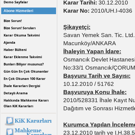
Karar Tarihi:
30.12.2010
Demo Sayfalar
Karar No:
2010/UH.I-4036
Abone Hizmetleri
Bize Sorun!
Şikayetçi:
Bize Sorun! Soruları
Savan Yemek San. Tic. Ltd. 
Karar Okuma Takvimi
Macunköy/ANKARA
Ajanda
Haber Bülteni
İhaleyin Yapan İdare:
Karar Eklenme Takvimi
Osmancık Devlet Hastanesi 
Bunları Biliyor musunuz?
No:33/1 Osmancık/ÇORU
Gün Gün En Çok Okunanlar
Başvuru Tarih ve Sayısı:
En Çok Okunan 100 Karar
10.12.2010 / 51762
İhale Kararları Dergisi
Başvuruya Konu İhale:
Detaylı Arama
2010/528331 İhale Kayıt N
Hakkında Mahkeme Kararı
Olan KiK Kararları
Dağıtım ve Sonrası Hizmetle
Kurumca Yapılan İncelem
23.12.2010 tarih ve I.H.38