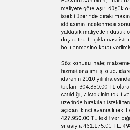
Başvuru sahibinin; "ihale üze
maliyete göre aşırı düşük o
istekli üzerinde bırakılmas
iddiasının incelenmesi sonu
yaklaşık maliyetten düşük ol
düşük teklif açıklaması iste
belirlenmesine karar verilm
Söz konusu ihale; malzeme 
hizmetler alımı işi olup, ida
idarenin 2010 yılı ihalesind
toplam 604.850,00 TL olarak
satıldığı, 7 isteklinin teklif 
üzerinde bırakılan istekli 
açıdan ikinci avantajlı tekli
427.950,00 TL teklif verildiği
sırasıyla 461.175,00 TL, 4