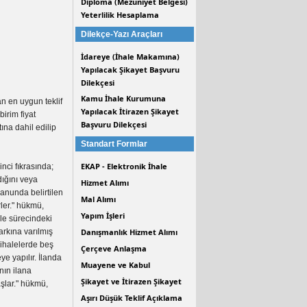
Diploma (Mezuniyet Belgesi)
Yeterlilik Hesaplama
Dilekçe-Yazı Araçları
İdareye (İhale Makamına)
Yapılacak Şikayet Başvuru
Dilekçesi
Kamu İhale Kurumuna
n en uygun teklif
Yapılacak İtirazen Şikayet
irim fiyat
Başvuru Dilekçesi
tına dahil edilip
Standart Formlar
EKAP - Elektronik İhale
nci fıkrasında;
dığını veya
Hizmet Alımı
anunda belirtilen
Mal Alımı
rler." hükmü,
Yapım İşleri
le sürecindeki
arkına varılmış
Danışmanlık Hizmet Alımı
 ihalelerde beş
Çerçeve Anlaşma
e yapılır. İlanda
Muayene ve Kabul
nın ilana
Şikayet ve İtirazen Şikayet
şlar." hükmü,
Aşırı Düşük Teklif Açıklama