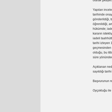
olarak şikaye
Yapılan incele
tarihinde onay
gönderildiği,
öğrenildiği, a
hükümde; iade
kararın istekl
iadeli taahhütl
tarihi izleyen
geçmesinden s
olduğu, bu it
süre yönünden 
Açıklanan nede
sayıldığı tari
Başvurunun r
Oyçokluğu ile 