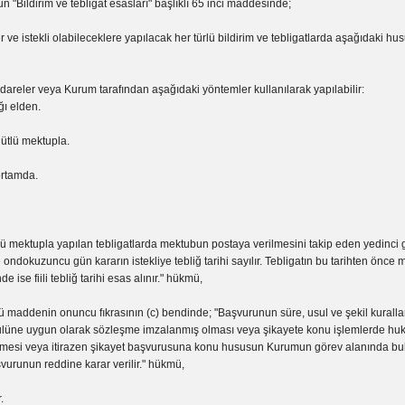
 "Bildirim ve tebligat esasları" başlıklı 65 inci maddesinde;
ler ve istekli olabileceklere yapılacak her türlü bildirim ve tebligatlarda aşağıdaki h
 idareler veya Kurum tarafından aşağıdaki yöntemler kullanılarak yapılabilir:
ğı elden.
hütlü mektupla.
ortamda.
lü mektupla yapılan tebligatlarda mektubun postaya verilmesini takip eden yedinci
se ondokuzuncu gün kararın istekliye tebliğ tarihi sayılır. Tebligatın bu tarihten önc
e ise fiili tebliğ tarihi esas alınır." hükmü,
ü maddenin onuncu fıkrasının (c) bendinde; "Başvurunun süre, usul ve şekil kurall
lüne uygun olarak sözleşme imzalanmış olması veya şikayete konu işlemlerde huku
emesi veya itirazen şikayet başvurusuna konu hususun Kurumun görev alanında 
vurunun reddine karar verilir." hükmü,
.