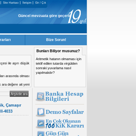
Site Haritası
İletişim
Gir / Çık
Güncel mevzuata göre geçerliği kalmayan KiK Kararları, sitemizden kaldır
rarları
Bize Sorun!
Bunları Biliyor musunuz?
Aritmetik hatanın olmaması için
si yasaklanma nedeni
teklif edilen tutarda virgülden
sonraki yuvarlama nasıl
yapılmalıdır?
lik, Çamaşır
II-4033