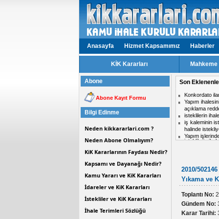
Anasayfa
Hizmet Kapsamımız
Haberler
KİK Kararları
Mahkeme v
Abone
Son Eklenenle
isteklilerin ih
Abone Kayıt Formu
Aynı ihalede i
midir?
Bilgi Edinme
Hizmet işlerinde
ihale komisyon
Neden kikkararlari.com ?
Personel taşım
Kısmi zamanlı ç
Neden Abone Olmalıyım?
KiK Kararlarının Faydası Nedir?
Kapsamı ve Dayanağı Nedir?
2010/502146 
Kamu Yararı ve KiK Kararları
Yıkama ve Ka
İdareler ve KiK Kararları
Toplantı No:
2
İstekliler ve KiK Kararları
Gündem No:
İhale Terimleri Sözlüğü
Karar Tarihi: