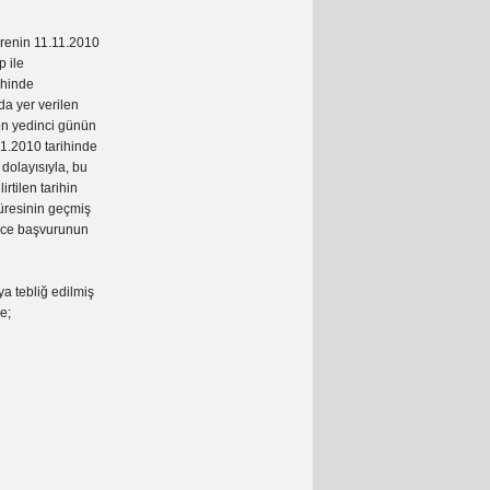
arenin 11.11.2010
p ile
ihinde
da yer verilen
en yedinci günün
.11.2010 tarihinde
 dolayısıyla, bu
rtilen tarihin
süresinin geçmiş
ince başvurunun
a tebliğ edilmiş
e;