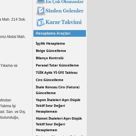
şa Mah. 214 Sok.
Hesaplama Araçları
eniz Abdal Mah.
İşçilik Hesaplama
Belge Güncelleme
Bilanço Kontrolü
Parasal Tutar Güncelleme
r Yıkama ve
TÜİK Aylık Yİ-ÜFE Tablosu
Ciro Güncelleme
İhale Konusu Ciro (Fatura)
Güncelleme
Yapım İhaleleri Aşırı Düşük
afından
Teklif Sınır Değeri
 Yakma İşi
Hesaplaması
ad. San. ve Dış.
a bulunduğu,
Hizmet İhaleleri Aşırı Düşük
Teklif Sınır Değeri
Hesaplaması