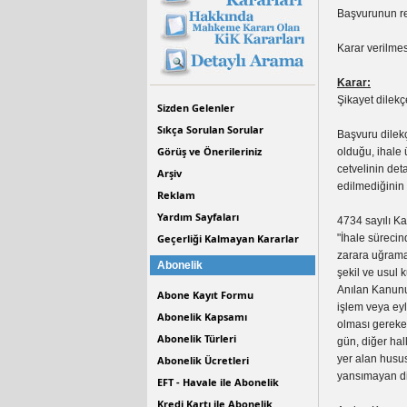
Başvurunun r
Karar verilmes
Karar:
Şikayet dilek
Sizden Gelenler
Sıkça Sorulan Sorular
Başvuru dilekç
Görüş ve Önerileriniz
olduğu, ihale 
cetvelinin deta
Arşiv
edilmediğinin 
Reklam
Yardım Sayfaları
4734 sayılı Ka
Geçerliği Kalmayan Kararlar
"İhale sürecin
zarara uğramas
Abonelik
şekil ve usul 
Anılan Kanunu
Abone Kayıt Formu
işlem veya eyl
Abonelik Kapsamı
olması gereken
Abonelik Türleri
gün, diğer hal
yer alan husus
Abonelik Ücretleri
yansımayan diğ
EFT - Havale ile Abonelik
Kredi Kartı ile Abonelik