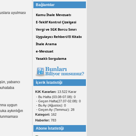
Bağlantılar
ususlara uyulması
Kamu İhale Mevzuatı
E-Teklif Kontrol Çizelgesi
Vergi ve SGK Borcu Sınırı
Uygulayıcı Rehberi/El Kitabı
İhale Arama
e-Mevzuat
Yasaklı Sorgulama
 gün, yabancı
İçerik İstatistiği
e muhataba
KiK Kararları:
13.522 Karar
- Bu Hafta (03.08-07.08): 0
- Geçen Hafta(27.07-02.08): 0
arına uygun
- Bu Ay (Ağustos): 0
- Geçen Ay (Temmuz): 28
ka aykırılığın
Kategori:
162
bulunmaması
Haberler:
783
Abone İstatistiği