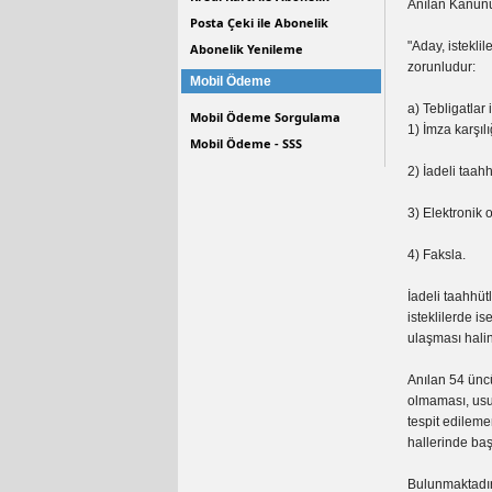
Anılan Kanunun
Posta Çeki ile Abonelik
"Aday, istekli
Abonelik Yenileme
zorunludur:
Mobil Ödeme
a) Tebligatlar
Mobil Ödeme Sorgulama
1) İmza karşılı
Mobil Ödeme - SSS
2) İadeli taah
3) Elektronik 
4) Faksla.
İadeli taahhüt
isteklilerde i
ulaşması halind
Anılan 54 ünc
olmaması, usu
tespit edilem
hallerinde baş
Bulunmaktadır