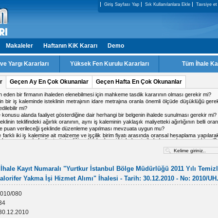
Giriş Sayfası Yap
Sık Kullanılanlara Ekle
Tavsiye et
Makaleler
Haftanın KiK Kararı
Demo
e Yargı Kararları
Yüksek Fen Kurulu Kararları
Tüm İhale Ka
r
Geçen Ay En Çok Okunanlar
Geçen Hafta En Çok Okunanlar
ale konusu alanda faaliyet gösterdiğine dair herhangi bir belgenin ihalede sunulması gerekir mi?
ki firmadan birinin doküman indirmiş olduğu IP adresinden diğer firmanın da teklif verme
 işin tamamlandığı tarih ile kabul tarihi aynı tarih olabilir mi?
 kararı için karşı oy kullanan üyeler gerekçesini yazması gerekir mi?
a ihalesinde, kesin teminat süresinin 2 yıl olarak belirlenmesi mevzuata uygun mu?
alışma yapacak personel için teklif c?etvelinde ayrı satır açılabilir mi
İhale Kayıt Numaralı "Yurtkur İstanbul Bölge Müdürlüğü 2011 Yılı Temiz
lorifer Yakma İşi Hizmet Alımı" İhalesi - Tarih: 30.12.2010 - No: 2010/UH.
010/080
34
30.12.2010