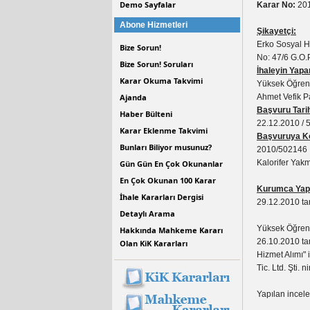
Demo Sayfalar
Karar No:
201
Abone Hizmetleri
Şikayetçi:
Erko Sosyal Hi
Bize Sorun!
No: 47/6 G.O
Bize Sorun! Soruları
İhaleyin Yapa
Karar Okuma Takvimi
Yüksek Öğreni
Ajanda
Ahmet Vefik P
Başvuru Tarih
Haber Bülteni
22.12.2010 / 
Karar Eklenme Takvimi
Başvuruya Ko
Bunları Biliyor musunuz?
2010/502146 İ
Kalorifer Yakm
Gün Gün En Çok Okunanlar
En Çok Okunan 100 Karar
Kurumca Yapı
İhale Kararları Dergisi
29.12.2010 ta
Detaylı Arama
Yüksek Öğreni
Hakkında Mahkeme Kararı
26.10.2010 tar
Olan KiK Kararları
Hizmet Alımı" 
Tic. Ltd. Şti.
Yapılan incel