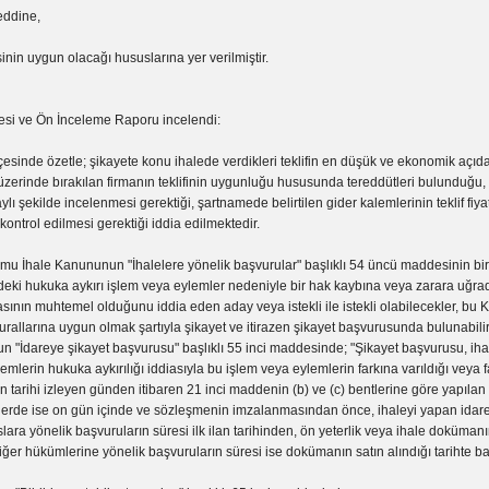
eddine,
inin uygun olacağı hususlarına yer verilmiştir.
çesi ve Ön İnceleme Raporu incelendi:
esinde özetle; şikayete konu ihalede verdikleri teklifin en düşük ve ekonomik açıda
üzerinde bırakılan firmanın teklifinin uygunluğu hususunda tereddütleri bulunduğu, b
ylı şekilde incelenmesi gerektiği, şartnamede belirtilen gider kalemlerinin teklif fiya
kontrol edilmesi gerektiği iddia edilmektedir.
mu İhale Kanununun "İhalelere yönelik başvurular" başlıklı 54 üncü maddesinin biri
deki hukuka aykırı işlem veya eylemler nedeniyle bir hak kaybına veya zarara uğra
ının muhtemel olduğunu iddia eden aday veya istekli ile istekli olabilecekler, bu K
kurallarına uygun olmak şartıyla şikayet ve itirazen şikayet başvurusunda bulunabili
n "İdareye şikayet başvurusu" başlıklı 55 inci maddesinde; "Şikayet başvurusu, iha
emlerin hukuka aykırılığı iddiasıyla bu işlem veya eylemlerin farkına varıldığı veya f
 tarihi izleyen günden itibaren 21 inci maddenin (b) ve (c) bentlerine göre yapılan
lerde ise on gün içinde ve sözleşmenin imzalanmasından önce, ihaleyi yapan idarey
lara yönelik başvuruların süresi ilk ilan tarihinden, ön yeterlik veya ihale dokümanı
er hükümlerine yönelik başvuruların süresi ise dokümanın satın alındığı tarihte ba