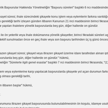
lik Başvurular Hakkında Yönetmeliğin "Başvuru süreleri" başlıklı 6 ncı maddesinde
ikayet süresi; ihale sürecindeki şikayete konu işlem veya eylemlerin farkına varıldığı
ı gerektiği tarihi izleyen günden itibaren Kanunun 21 inci maddesinin birinci fıkrasın
e yapılan ihalelere yönelik başvurularda beş gün, diğer hallerde on gündür.
n ile ön yeterlik veya ihale dokümanına yönelik şikayetler, birinci fıkradaki süreleri
teklif sunulmadan önce en geç ihale veya son başvuru tarihinden üç iş günü önces
razen şikayet süresi; şikayet veya itirazen şikayet üzerine idare tarafından alınan ipt
vurularda beş gün, diğer hallerde on gündür." hükmü,
iğin "Sürelerle ilgili genel esaslar" başlıklı 7 nci maddesinin birinci fıkrasında; "(1
şlem veya eylemlerine karşı yapılacak başvurularda şikayete yol açan durumun farkın
ş olması gerektiği tarihi,
n itibaren başlar" hükmü,
.
rumuna itirazen şikayet başvurusunda bulunulabilmesinin ön koşulu, idareye usu