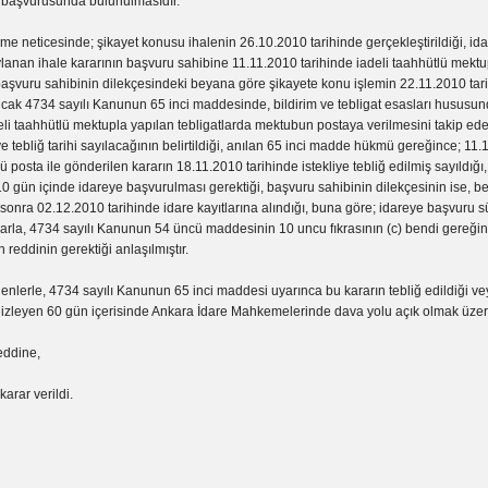
t başvurusunda bulunulmasıdır.
me neticesinde; şikayet konusu ihalenin 26.10.2010 tarihinde gerçekleştirildiği, id
lanan ihale kararının başvuru sahibine 11.11.2010 tarihinde iadeli taahhütlü mektu
 başvuru sahibinin dilekçesindeki beyana göre şikayete konu işlemin 22.11.2010 tar
ncak 4734 sayılı Kanunun 65 inci maddesinde, bildirim ve tebligat esasları hususun
li taahhütlü mektupla yapılan tebligatlarda mektubun postaya verilmesini takip ed
iye tebliğ tarihi sayılacağının belirtildiği, anılan 65 inci madde hükmü gereğince; 11
ü posta ile gönderilen kararın 18.11.2010 tarihinde istekliye tebliğ edilmiş sayıldığı,
 10 gün içinde idareye başvurulması gerektiği, başvuru sahibinin dilekçesinin ise, beli
onra 02.12.2010 tarihinde idare kayıtlarına alındığı, buna göre; idareye başvuru 
ibarla, 4734 sayılı Kanunun 54 üncü maddesinin 10 uncu fıkrasının (c) bendi gereğ
reddinin gerektiği anlaşılmıştır.
nlerle, 4734 sayılı Kanunun 65 inci maddesi uyarınca bu kararın tebliğ edildiği vey
hi izleyen 60 gün içerisinde Ankara İdare Mahkemelerinde dava yolu açık olmak üzer
eddine,
karar verildi.