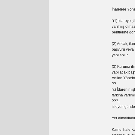
İhalelere Yöne
"(1) İdareye ş
varılmış olmas
bentlerine gör
(2) Ancak, ila
başvuru veya 
yapılabilir.
(3) Kuruma iti
yapılacak baş
Anılan Yönetmel
??
"c) İdarenin i
farkına varılmı
???..
izleyen günde
Yer almaktadır
Kamu İhale Ku