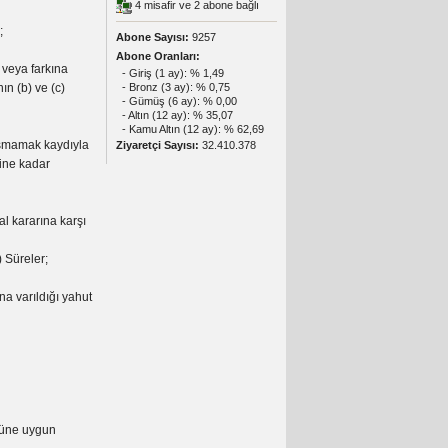
4 misafir ve 2 abone bağlı
;
Abone Sayısı:
9257
Abone Oranları:
 veya farkına
- Giriş (1 ay): % 1,49
ın (b) ve (c)
- Bronz (3 ay): % 0,75
- Gümüş (6 ay): % 0,00
- Altın (12 ay): % 35,07
- Kamu Altın (12 ay): % 62,69
 aşmamak kaydıyla
Ziyaretçi Sayısı:
32.410.378
ine kadar
al kararına karşı
) Süreler;
a varıldığı yahut
lüne uygun