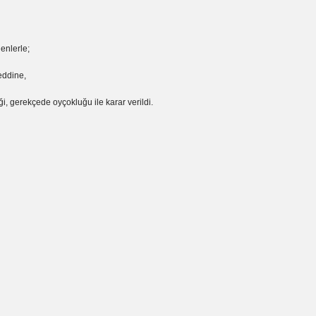
enlerle;
eddine,
ği, gerekçede oyçokluğu ile karar verildi.