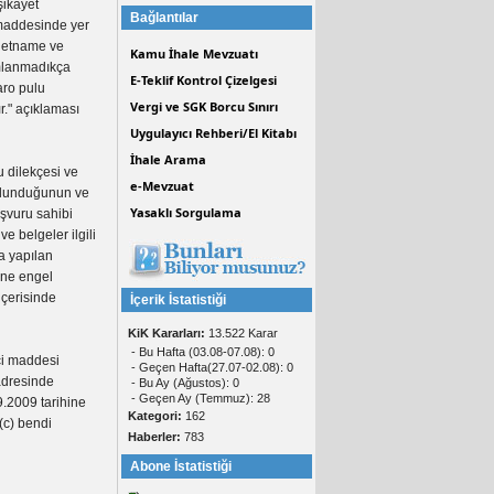
şikayet
Bağlantılar
 maddesinde yer
âletname ve
Kamu İhale Mevzuatı
amlanmadıkça
E-Teklif Kontrol Çizelgesi
aro pulu
Vergi ve SGK Borcu Sınırı
r." açıklaması
Uygulayıcı Rehberi/El Kitabı
İhale Arama
 dilekçesi ve
e-Mevzuat
bulunduğunun ve
Yasaklı Sorgulama
şvuru sahibi
e belgeler ilgili
a yapılan
ine engel
içerisinde
İçerik İstatistiği
KiK Kararları:
13.522 Karar
- Bu Hafta (03.08-07.08): 0
ci maddesi
- Geçen Hafta(27.07-02.08): 0
 adresinde
- Bu Ay (Ağustos): 0
- Geçen Ay (Temmuz): 28
9.2009 tarihine
Kategori:
162
(c) bendi
Haberler:
783
Abone İstatistiği