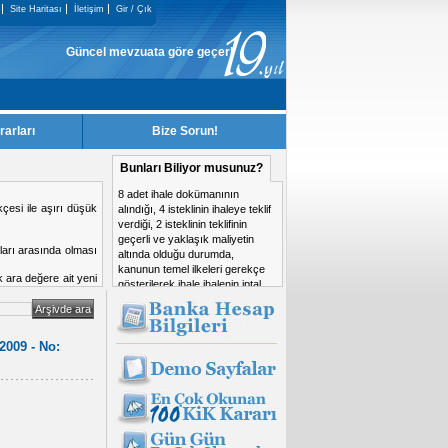
Site Haritası
İletişim
Gir / Çık
Güncel mevzuata göre geçerliği kalmayan KiK Kararları, sitemizden kald
rarları
Bize Sorun!
Bunları Biliyor musunuz?
8 adet ihale dokümanının
si yasaklanma nedeni
alındığı, 4 isteklinin ihaleye teklif
verdiği, 2 isteklinin teklifinin
geçerli ve yaklaşık maliyetin
altında olduğu durumda,
kanunun temel ilkeleri gerekçe
gösterilerek ihale ihalenin iptal
edilmesi mevzuata uygun
mudur?
2009 - No: