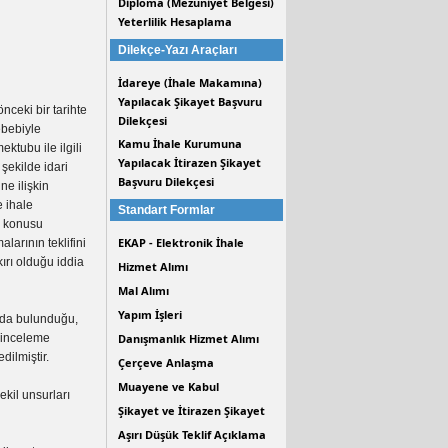
Diploma (Mezuniyet Belgesi)
Yeterlilik Hesaplama
Dilekçe-Yazı Araçları
İdareye (İhale Makamına)
Yapılacak Şikayet Başvuru
ceki bir tarihte
Dilekçesi
ebebiyle
Kamu İhale Kurumuna
ktubu ile ilgili
Yapılacak İtirazen Şikayet
şekilde idari
Başvuru Dilekçesi
ne ilişkin
e ihale
Standart Formlar
z konusu
EKAP - Elektronik İhale
larının teklifini
ırı olduğu iddia
Hizmet Alımı
Mal Alımı
Yapım İşleri
nda bulunduğu,
 inceleme
Danışmanlık Hizmet Alımı
dilmiştir.
Çerçeve Anlaşma
Muayene ve Kabul
kil unsurları
Şikayet ve İtirazen Şikayet
Aşırı Düşük Teklif Açıklama