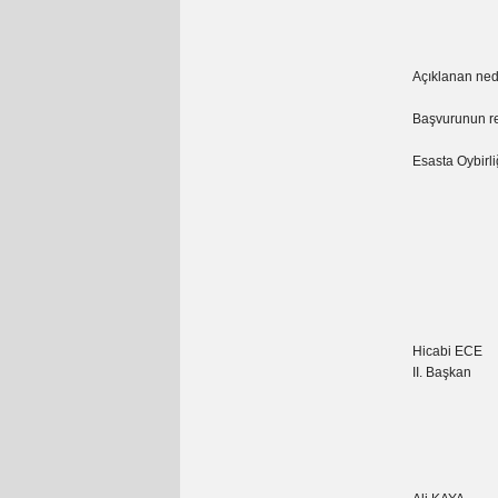
Açıklanan ned
Başvurunun r
Esasta Oybirli
Hicabi ECE
II. Başkan