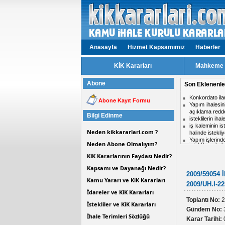
Anasayfa
Hizmet Kapsamımız
Haberler
KİK Kararları
Mahkeme v
Abone
Son Eklenenle
isteklilerin ih
Abone Kayıt Formu
Aynı ihalede i
midir?
Bilgi Edinme
Hizmet işlerinde
ihale komisyon
Neden kikkararlari.com ?
Personel taşım
Kısmi zamanlı ç
Neden Abone Olmalıyım?
KiK Kararlarının Faydası Nedir?
Kapsamı ve Dayanağı Nedir?
2009/59054 İ
Kamu Yararı ve KiK Kararları
2009/UH.I-22
İdareler ve KiK Kararları
Toplantı No:
2
İstekliler ve KiK Kararları
Gündem No:
İhale Terimleri Sözlüğü
Karar Tarihi: