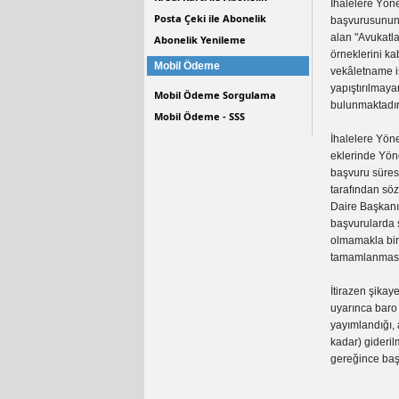
İhalelere Yöne
Posta Çeki ile Abonelik
başvurusunun 
alan "Avukatl
Abonelik Yenileme
örneklerini k
Mobil Ödeme
vekâletname iş
yapıştırılmaya
Mobil Ödeme Sorgulama
bulunmaktadır
Mobil Ödeme - SSS
İhalelere Yön
eklerinde Yön
başvuru süres
tarafından söz
Daire Başkanın
başvurularda 
olmamakla bir
tamamlanması h
İtirazen şika
uyarınca baro 
yayımlandığı, 
kadar) gideri
gereğince baş