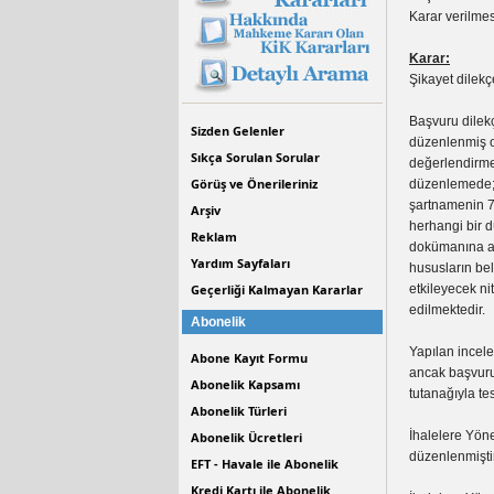
Karar verilmes
Karar:
Şikayet dilek
Başvuru dilekç
Sizden Gelenler
düzenlenmiş ol
Sıkça Sorulan Sorular
değerlendirme 
Görüş ve Önerileriniz
düzenlemede; i
şartnamenin 7.
Arşiv
herhangi bir d
Reklam
dokümanına ay
Yardım Sayfaları
hususların bel
Geçerliği Kalmayan Kararlar
etkileyecek ni
edilmektedir.
Abonelik
Yapılan incel
Abone Kayıt Formu
ancak başvuru
Abonelik Kapsamı
tutanağıyla te
Abonelik Türleri
İhalelere Yön
Abonelik Ücretleri
düzenlenmiştir
EFT - Havale ile Abonelik
Kredi Kartı ile Abonelik