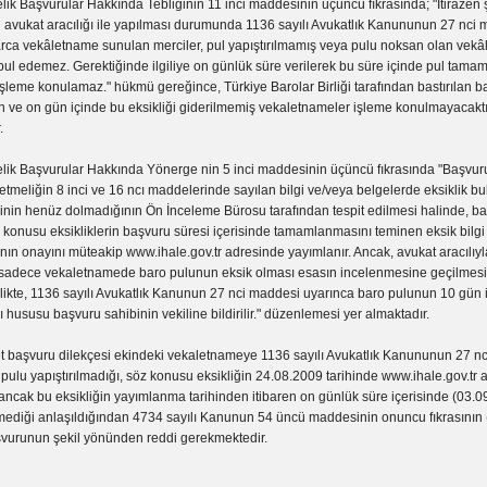
lik Başvurular Hakkında Tebliğinin 11 inci maddesinin üçüncü fıkrasında; "İtirazen 
avukat aracılığı ile yapılması durumunda 1136 sayılı Avukatlık Kanununun 27 nci
arca vekâletname sunulan merciler, pul yapıştırılmamış veya pulu noksan olan vek
abul edemez. Gerektiğinde ilgiliye on günlük süre verilerek bu süre içinde pul tam
leme konulamaz." hükmü gereğince, Türkiye Barolar Birliği tarafından bastırılan b
n ve on gün içinde bu eksikliği giderilmemiş vekaletnameler işleme konulmayacaktı
.
elik Başvurular Hakkında Yönerge nin 5 inci maddesinin üçüncü fıkrasında "Başvuru
etmeliğin 8 inci ve 16 ncı maddelerinde sayılan bilgi ve/veya belgelerde eksiklik 
inin henüz dolmadığının Ön İnceleme Bürosu tarafından tespit edilmesi halinde, ba
 konusu eksikliklerin başvuru süresi içerisinde tamamlanmasını teminen eksik bilgi v
ın onayını müteakip www.ihale.gov.tr adresinde yayımlanır. Ancak, avukat aracılıyl
sadece vekaletnamede baro pulunun eksik olması esasın incelenmesine geçilmes
likte, 1136 sayılı Avukatlık Kanunun 27 nci maddesi uyarınca baro pulunun 10 gün 
ususu başvuru sahibinin vekiline bildirilir." düzenlemesi yer almaktadır.
yet başvuru dilekçesi ekindeki vekaletnameye 1136 sayılı Avukatlık Kanununun 27 n
pulu yapıştırılmadığı, söz konusu eksikliğin 24.08.2009 tarihinde www.ihale.gov.tr
ancak bu eksikliğin yayımlanma tarihinden itibaren on günlük süre içerisinde (03.0
lmediği anlaşıldığından 4734 sayılı Kanunun 54 üncü maddesinin onuncu fıkrasının 
vurunun şekil yönünden reddi gerekmektedir.