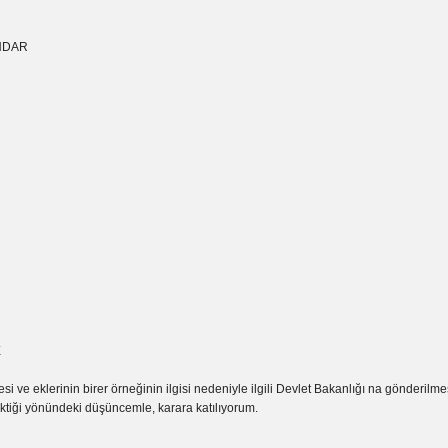
NDAR
E
esi ve eklerinin birer örneğinin ilgisi nedeniyle ilgili Devlet Bakanlığı na gönderilm
ktiği yönündeki düşüncemle, karara katılıyorum.