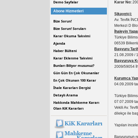
Demo Sayfalar
Karar No:
200
Abone Hizmetleri
Şikayetçi:
Av. Tevfik İN
Bize Sorun!
Merkezi D Blo
Bize Sorun! Soruları
İhaleyin Yapa
Karar Okuma Takvimi
Türkiye Bilim
Ajanda
06539 Bilken
Başvuru Tarih
Haber Bülteni
21.08.2009 / 
Karar Eklenme Takvimi
Başvuruya Ko
Bunları Biliyor musunuz?
2009/59054 İha
Gün Gün En Çok Okunanlar
Kurumca Yapı
En Çok Okunan 100 Karar
04.09.2009 ta
İhale Kararları Dergisi
Detaylı Arama
Türkiye Bilim
07.07.2009 tar
Hakkında Mahkeme Kararı
Vekili Av. Tev
Olan KiK Kararları
dilekçe ile b
Yapılan incel
Başvurunun r