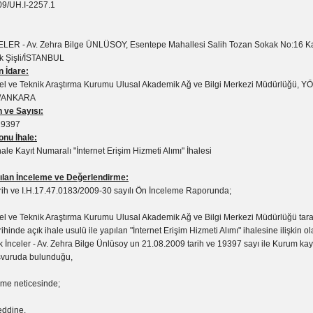
9/UH.I-2257.1
CELER - Av. Zehra Bilge ÜNLÜSOY, Esentepe Mahallesi Salih Tozan Sokak No:16 Ka
k Şişli/İSTANBUL
n İdare:
sel ve Teknik Araştırma Kurumu Ulusal Akademik Ağ ve Bilgi Merkezi Müdürlüğü, YÖ
t/ANKARA
 ve Sayısı:
19397
nu İhale:
le Kayıt Numaralı "İnternet Erişim Hizmeti Alımı" İhalesi
lan İnceleme ve Değerlendirme:
rih ve I.H.17.47.0183/2009-30 sayılı Ön İnceleme Raporunda;
sel ve Teknik Araştırma Kurumu Ulusal Akademik Ağ ve Bilgi Merkezi Müdürlüğü tar
ihinde açık ihale usulü ile yapılan "İnternet Erişim Hizmeti Alımı" ihalesine ilişkin 
fik İnceler - Av. Zehra Bilge Ünlüsoy un 21.08.2009 tarih ve 19397 sayı ile Kurum kay
aşvuruda bulunduğu,
eme neticesinde;
eddine,