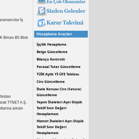
ramancılar İş
Hesaplama Araçları
K Binası B5 Blok
İşçilik Hesaplama
Belge Güncelleme
Bilanço Kontrolü
Parasal Tutar Güncelleme
TÜİK Aylık Yİ-ÜFE Tablosu
Ciro Güncelleme
İhale Konusu Ciro (Fatura)
Güncelleme
afından
Yapım İhaleleri Aşırı Düşük
olarak TTNET A.Ş.
Teklif Sınır Değeri
ıtlarına alınan
Hesaplaması
Hizmet İhaleleri Aşırı Düşük
Teklif Sınır Değeri
Hesaplaması