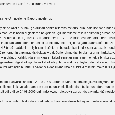
inin uygun olacağı hususlarına yer veril
çesi ve Ön İnceleme Raporu incelendi:
esinde özetle; sunmuş oldukları banka referans mektubunun ihale ilan tarihinden ön
ması ve iş hacmini gösteren belgelerin ilgili mercilerce tasdik edilmemiş olması s
dışı bırakıldıkları, ancak idari şartnamenin 7.4.1 inci maddesinde banka referans me
hale ilan tarihinden sonraki bir tarihte düzenlenmiş olma şartı aranmadığı, benzer 
4.3 üncü maddesinde iş hacmini gösteren belgeler için tasdik şartı ve tasdik mercii
üzenlemenin yapılmadığı, dolayısıyla değerlendirme dışı bırakılmalarının hukuka v
kırı olduğu, kaldı ki idarenin kararını kabul etme anlamına gelmemekle birlikte sö
gelerdeki bilgi eksikliği olarak kabul edilip tamamlatma yoluyla giderilebileceği, firma
telikte olmayan bu husus nedeniyle değerlendirme dışı bırakılmasının mevzuata ayk
emede, başvuru sahibinin 21.08.2009 tarihinde Kuruma itirazen şikayet başvurusu
 dilekçesi eki vekaletnamede baro pulunun eksik olduğu, söz konusu durumun ön
spit edildiği ve 24.08.2009 tarihinde www.ihale.gov.tr adresinde yayımlandığı tespit e
elik Başvurular Hakkında Yönetmeliğin 8 inci maddesinde başvurularda aranacak şe
.