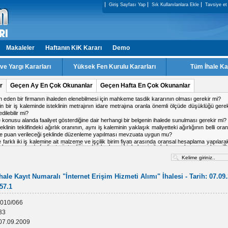
Giriş Sayfası Yap
Sık Kullanılanlara Ekle
Tavsiye et
Makaleler
Haftanın KiK Kararı
Demo
e Yargı Kararları
Yüksek Fen Kurulu Kararları
Tüm İhale Ka
r
Geçen Ay En Çok Okunanlar
Geçen Hafta En Çok Okunanlar
ale konusu alanda faaliyet gösterdiğine dair herhangi bir belgenin ihalede sunulması gerekir mi?
ki firmadan birinin doküman indirmiş olduğu IP adresinden diğer firmanın da teklif verme
 işin tamamlandığı tarih ile kabul tarihi aynı tarih olabilir mi?
 kararı için karşı oy kullanan üyeler gerekçesini yazması gerekir mi?
a ihalesinde, kesin teminat süresinin 2 yıl olarak belirlenmesi mevzuata uygun mu?
alışma yapacak personel için teklif c?etvelinde ayrı satır açılabilir mi
hale Kayıt Numaralı "İnternet Erişim Hizmeti Alımı" İhalesi - Tarih: 07.09.
57.1
010/066
33
07.09.2009