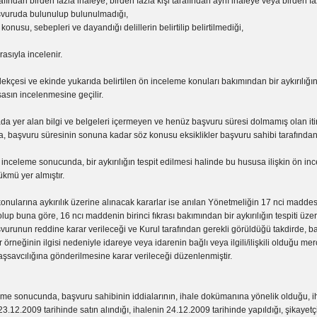
arafından birden fazla ihaleye, birden fazla kişi tarafından aynı ihaleye veya birden fa
aşvuruda bulunulup bulunulmadığı,
konusu, sebepleri ve dayandığı delillerin belirtilip belirtilmediği,
rasıyla incelenir.
lekçesi ve ekinde yukarıda belirtilen ön inceleme konuları bakımından bir aykırılı
sın incelenmesine geçilir.
krada yer alan bilgi ve belgeleri içermeyen ve henüz başvuru süresi dolmamış olan it
, başvuru süresinin sonuna kadar söz konusu eksiklikler başvuru sahibi tarafından g
 inceleme sonucunda, bir aykırılığın tespit edilmesi halinde bu hususa ilişkin ön i
ükmü yer almıştır.
nularına aykırılık üzerine alınacak kararlar ise anılan Yönetmeliğin 17 nci madde
up buna göre, 16 ncı maddenin birinci fıkrası bakımından bir aykırılığın tespiti üze
vurunun reddine karar verileceği ve Kurul tarafından gerekli görüldüğü takdirde, b
r örneğinin ilgisi nedeniyle idareye veya idarenin bağlı veya ilgili/ilişkili olduğu mer
şsavcılığına gönderilmesine karar verileceği düzenlenmiştir.
eme sonucunda, başvuru sahibinin iddialarının, ihale dokümanına yönelik olduğu, i
.12.2009 tarihinde satın alındığı, ihalenin 24.12.2009 tarihinde yapıldığı, şikayetç