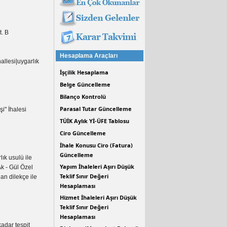
t. B
Hesaplama Araçları
llesi|uygarlık
İşçilik Hesaplama
Belge Güncelleme
Bilanço Kontrolü
Parasal Tutar Güncelleme
i" İhalesi
TÜİK Aylık Yİ-ÜFE Tablosu
Ciro Güncelleme
İhale Konusu Ciro (Fatura)
Güncelleme
ık usulü ile
Yapım İhaleleri Aşırı Düşük
Ak - Gül Özel
Teklif Sınır Değeri
nan dilekçe ile
Hesaplaması
Hizmet İhaleleri Aşırı Düşük
Teklif Sınır Değeri
Hesaplaması
adar tespit