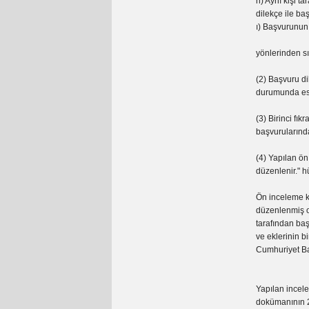
h) Aynı kişi t
dilekçe ile b
ı) Başvurunun 
yönlerinden sı
(2) Başvuru di
durumunda esa
(3) Birinci fı
başvurularında
(4) Yapılan ön
düzenlenir." h
Ön inceleme ko
düzenlenmiş ol
tarafından baş
ve eklerinin bi
Cumhuriyet Ba
Yapılan incel
dokümanının 23