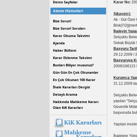
Demo Sayfalar
Karar No:
200
Abone Hizmetleri
Şikayetçi:
Ak - Gül Özel 
Bize Sorun!
Blok|7/2|||me
Bize Sorun! Soruları
İhaleyin Yapa
Karar Okuma Takvimi
Selçuklu Bele
Ajanda
Sokak Büyük S
Başvuru Tarih
Haber Bülteni
29.12.2009 / 
Karar Eklenme Takvimi
Başvuruya Ko
Bunları Biliyor musunuz?
2009/186115 İh
Gün Gün En Çok Okunanlar
Kurumca Yapı
En Çok Okunan 100 Karar
31.12.2009 ta
İhale Kararları Dergisi
Detaylı Arama
Selçuklu Beled
yapılan "Selçu
Hakkında Mahkeme Kararı
Güvenlik Mütea
Olan KiK Kararları
başvuruda bu
Yapılan incel
İhalelere Yön