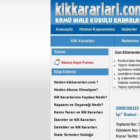
Anasayfa
Hizmet Kapsamımız
Haberler
KİK Kararları
Mahkeme v
Abone
Son Eklenenle
isteklilerin ih
Abone Kayıt Formu
Aynı ihalede i
midir?
Bilgi Edinme
Hizmet işlerinde
ihale komisyon
Neden kikkararlari.com ?
Personel taşım
Kısmi zamanlı ç
Neden Abone Olmalıyım?
KiK Kararlarının Faydası Nedir?
Kapsamı ve Dayanağı Nedir?
2009/186115 
Kamu Yararı ve KiK Kararları
İşi" İhalesi 
İdareler ve KiK Kararları
Toplantı No:
2
İstekliler ve KiK Kararları
Gündem No:
İhale Terimleri Sözlüğü
Karar Tarihi: