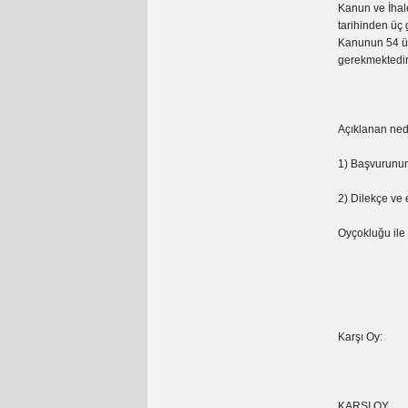
Kanun ve İhal
tarihinden üç
Kanunun 54 ün
gerekmektedir
Açıklanan ned
1) Başvurunun
2) Dilekçe ve 
Oyçokluğu ile 
Karşı Oy:
KARŞI OY