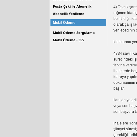
Posta Çeki ile Abonelik
4) Teknik şar
rağmen idari ş
Abonelik Yenileme
belirtildiği, 
Mobil Ödeme
olarak çalışıl
verileceğinin 
Mobil Ödeme Sorgulama
Mobil Ödeme - SSS
İddialarına yer
4734 sayılı Ka
sürecindeki iş
farkına varılm
ihalelerde be
idareye yapılı
dokümanının i
başlar.
İlan, ön yeter
veya son başvu
son başvuru t
İhalelere Yöne
şikayet süresi
gerektiği tari