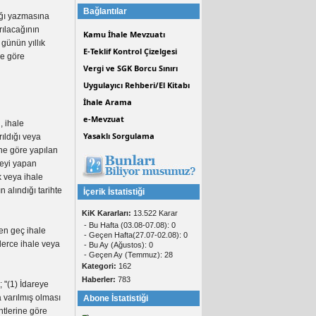
Bağlantılar
ağı yazmasına
rılacağının
Kamu İhale Mevzuatı
günün yıllık
E-Teklif Kontrol Çizelgesi
ne göre
Vergi ve SGK Borcu Sınırı
Uygulayıcı Rehberi/El Kitabı
İhale Arama
e-Mevzuat
, ihale
Yasaklı Sorgulama
ıldığı veya
ine göre yapılan
leyi yapan
k veya ihale
alındığı tarihte
İçerik İstatistiği
KiK Kararları:
13.522 Karar
- Bu Hafta (03.08-07.08): 0
 en geç ihale
- Geçen Hafta(27.07-02.08): 0
lerce ihale veya
- Bu Ay (Ağustos): 0
- Geçen Ay (Temmuz): 28
Kategori:
162
Haberler:
783
 "(1) İdareye
a varılmış olması
Abone İstatistiği
ntlerine göre