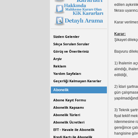
edilen aykırıl
fıkrası uyarın
Karar verilmes
Karar:
Sizden Gelenler
Şikayet dilek
Sıkça Sorulan Sorular
Görüş ve Önerileriniz
Başvuru dilek
Arşiv
1) İhalenin aç
Reklam
alındığı, ihal
Yardım Sayfaları
edildiği,
Geçerliği Kalmayan Kararlar
2) İdari şartn
Abonelik
gün çalışması
yapılmadığında
Abone Kayıt Formu
Abonelik Kapsamı
3) Teknik şart
Abonelik Türleri
fiyat teklif me
istenmesine r
Abonelik Ücretleri
gereğince çalı
EFT - Havale ile Abonelik
hangisine göre
Kredi Kartı ile Abonelik