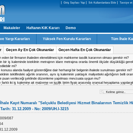
Giriş Sayfası Yap
Sık Kullanılanlara Ekle
Tavsiye et
Makaleler
Haftanın KiK Kararı
Demo
e Yargı Kararları
Yüksek Fen Kurulu Kararları
Tüm İhale Ka
r
Geçen Ay En Çok Okunanlar
Geçen Hafta En Çok Okunanlar
ale konusu alanda faaliyet gösterdiğine dair herhangi bir belgenin ihalede sunulması gerekir mi?
ki firmadan birinin doküman indirmiş olduğu IP adresinden diğer firmanın da teklif verme
 işin tamamlandığı tarih ile kabul tarihi aynı tarih olabilir mi?
 kararı için karşı oy kullanan üyeler gerekçesini yazması gerekir mi?
a ihalesinde, kesin teminat süresinin 2 yıl olarak belirlenmesi mevzuata uygun mu?
alışma yapacak personel için teklif c?etvelinde ayrı satır açılabilir mi
İhale Kayıt Numaralı "Selçuklu Belediyesi Hizmet Binalarının Temizlik H
- Tarih: 31.12.2009 - No: 2009/UH.I-3215
009/087
64
31.12.2009