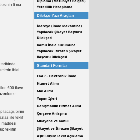
Diploma (Mezuniyet Belgesi)
desinin 6 ncı
Yeterlilik Hesaplama
Dilekçe-Yazı Araçları
İdareye (İhale Makamına)
Yapılacak Şikayet Başvuru
Dilekçesi
Kamu İhale Kurumuna
Yapılacak İtirazen Şikayet
Başvuru Dilekçesi
 tarihinde
Standart Formlar
elerin ihlal
EKAP - Elektronik İhale
Hizmet Alımı
tilen 600 ilave
Mal Alımı
 düzenleme
Yapım İşleri
Danışmanlık Hizmet Alımı
pılacağı, birim
Çerçeve Anlaşma
lası ile teklif
Muayene ve Kabul
ci maddesi
Şikayet ve İtirazen Şikayet
up teklifin
Aşırı Düşük Teklif Açıklama