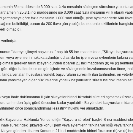
tnamenin 8/e maddesinde 3.000 saat fazla mesainin sözleşme süresince yaptırılac
artnamenin 25.3.1 inci maddesinde ise 3.000 saat fazla mesainin yıllık olarak yaptı
idari şartnameye göre fazla mesainin 1.000 saat olduğu, yine aynı maddede 600 ilave 
acağının belirtildiği, bunun da 200 ilave gün yaptığı, bu nedenle tekliflerinin hangisi
belli olmadığı,
 verilmiştir.
nunun "İdareye şikayet başvurusu" başlıklı 55 inci maddesinde; "Şikayet başvurusu
lem veya eylemlerin hukuka aykırılığı iddiasıyla bu işlem veya eylemlerin farkına var
ış olması gereken tarihi izleyen günden itibaren 21 inci maddenin (b) ve (c) bentler
ş gün, diğer hallerde ise on gün içinde ve sözleşmenin imzalanmasından önce, iha
r. İlanda yer alan hususlara yönelik başvuruların süresi ilk ilan tarihinden, ön yeterli
lana yansımayan diğer hükümlerine yönelik başvuruların süresi ise dokümanın satın 
lik veya ihale dokümanına ilişkin şikayetler birinci fıkradaki süreleri aşmamak üzere
ru tarihinden üç iş günü öncesine kadar yapılabilir. Bu yöndeki başvuruların idare
arihinden önce sonuçlandırılması esastır?" hükmü yer almaktadır.
lik Başvurular Hakkında Yönetmeliğin "Başvuru süreleri" başlıklı 6 ncı maddesinde;
; ihale sürecindeki şikayete konu işlem veya eylemlerin farkına varıldığı veya farkın
hi izleyen günden itibaren Kanunun 21 inci maddesinin birinci fıkrasının (b) ve (c) be