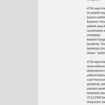
4734 sayılı Ka
ön yeterlik ve
başvuru tarihi
İhalelere Yöne
yeterlik veya 
sunulmadan en
almaktadır.
İhalenin hang
bendinde, "Doğ
tarafından ön
olması " şekl
4734 sayılı Ka
davet edilmesi
dokümanının ih
yetkisini kamu
sayılı Kanunu
gözeterek, dok
yapması gereki
tarafından dav
23.12.2009 ta
dolayısıyla, b