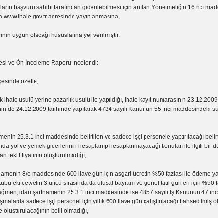
ıkların başvuru sahibi tarafından giderilebilmesi için anılan Yönetmeliğin 16 ncı mad
ca www.ihale.gov.tr adresinde yayınlanmasına,
inin uygun olacağı hususlarına yer verilmiştir.
çesi ve Ön İnceleme Raporu incelendi:
çesinde özetle;
ık ihale usulü yerine pazarlık usulü ile yapıldığı, ihale kayıt numarasının 23.12.2009
enin de 24.12.2009 tarihinde yapılarak 4734 sayılı Kanunun 55 inci maddesindeki sür
amenin 25.3.1 inci maddesinde belirtilen ve sadece işçi personele yaptırılacağı belir
nda yol ve yemek giderlerinin hesaplanıp hesaplanmayacağı konuları ile ilgili bir
n teklif fiyatının oluşturulmadığı,
namenin 8/e maddesinde 600 ilave gün için asgari ücretin %50 fazlası ile ödeme ya
ktubu eki cetvelin 3 üncü sırasında da ulusal bayram ve genel tatil günleri için %50 faz
ağmen, idari şartnamenin 25.3.1 inci maddesinde ise 4857 sayılı İş Kanunun 47 in
şmalarda sadece işçi personel için yıllık 600 ilave gün çalıştırılacağı bahsedilmiş ol
 oluşturulacağının belli olmadığı,