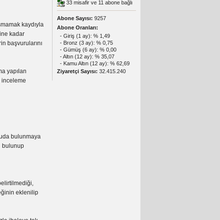
33 misafir ve 11 abone bağlı
Abone Sayısı:
9257
 aşmamak kaydıyla
Abone Oranları:
ine kadar
- Giriş (1 ay): % 1,49
rin başvurularını
- Bronz (3 ay): % 0,75
- Gümüş (6 ay): % 0,00
- Altın (12 ay): % 35,07
- Kamu Altın (12 ay): % 62,69
ma yapılan
Ziyaretçi Sayısı:
32.415.240
n inceleme
vuruda bulunmaya
in bulunup
elirtilmediği,
eğinin eklenilip