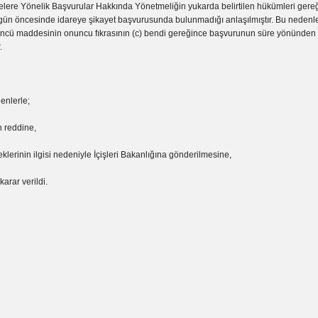
elere Yönelik Başvurular Hakkında Yönetmeliğin yukarda belirtilen hükümleri gereğ
 gün öncesinde idareye şikayet başvurusunda bulunmadığı anlaşılmıştır. Bu nedenle
cü maddesinin onuncu fıkrasının (c) bendi gereğince başvurunun süre yönünden 
.
enlerle;
 reddine,
eklerinin ilgisi nedeniyle İçişleri Bakanlığına gönderilmesine,
karar verildi.