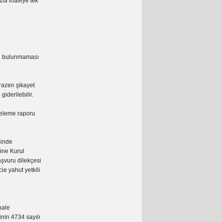
zla ihaleye tek
ğın bulunmaması
irazen şikayet
iderilebilir.
nceleme raporu
sinde
rine Kurul
aşvuru dilekçesi
cie yahut yetkili
hale
inin 4734 sayılı