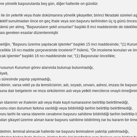
ere yönelik başvurularda beş gün, diğer hallerde on gündür.
n ile ön yeterlik veya ihale dokümanına yönelik şikayetler, birinci fıkradaki süreleri
teklif sunulmadan önce en geç ihale veya son başvuru tarihinden üç iş günü önces
hükmü yer almış, "Başvuruların şekil unsurları" başlıklı 8 inci maddesinde de isteklile
sı gereken esaslar düzenlenmiştir.
liğin, "Başvuru üzerine yapılacak işlemler" başlıklı 15 inci maddesinde; "(1) Kuru
ncelikle 16 ncı madde çerçevesinde incelenir?" hükmü, "Ön inceleme konuları ve ö
cak işlemler" başlıklı 16 ncı maddesinde ise; "(1) Başvurular öncelikle;
onusunun Kurumun görev alanında bulunup bulunmadığı,
iyeti,
 süresinde yapılıp yapılmadığı,
ibinin, varsa vekil ya da temsilcisinin; adı, soyadı, unvanı, adresi, imzası ile baş
ğuna dair belgelerin ve imza sirkülerinin aslı veya yetkili mercilerce onaylı örneğin
an idarenin ve ihalenin adı veya ihale kayıt numarasının belirtilip belirtilmediği,
nu olan durumun farkına varıldığı veya bildirildiği tarihin belirtilip belirtilmediği,
uru tarihi ile varsa idarenin cevabının başvuru sahibine bildirildiği tarihin belirtilip b
ından şikayet üzerine alınan karar başvuru sahibine bildirilmiş ise bu kararın bir örn
elinin, teminat alınacak hallerde ise başvuru teminatının yatırılıp yatırılmadığı,