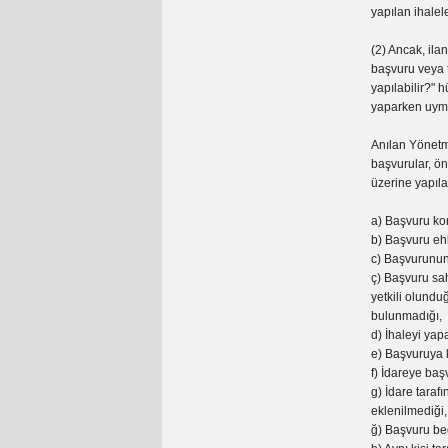
yapılan ihalel
(2) Ancak, ila
başvuru veya 
yapılabilir?" 
yaparken uyma
Anılan Yönetme
başvurular, ö
üzerine yapıla
a) Başvuru k
b) Başvuru ehl
c) Başvurunun
ç) Başvuru sah
yetkili olundu
bulunmadığı,
d) İhaleyi yap
e) Başvuruya ko
f) İdareye başv
g) İdare taraf
eklenilmediği,
ğ) Başvuru bed