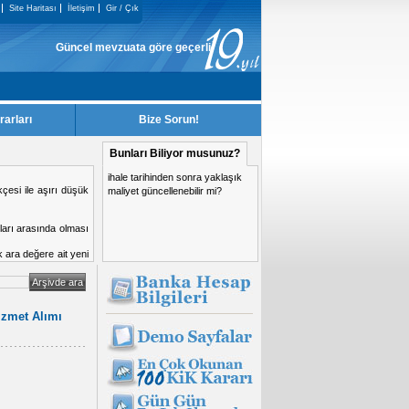
Site Haritası
İletişim
Gir / Çık
Güncel mevzuata göre geçerliği kalmayan KiK Kararları, sitemizden kaldır
rarları
Bize Sorun!
Bunları Biliyor musunuz?
ihale tarihinden sonra yaklaşık
si yasaklanma nedeni
maliyet güncellenebilir mi?
izmet Alımı