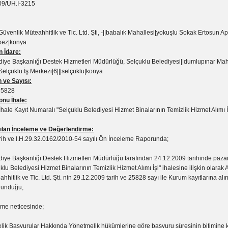
9/UH.I-3215
Güvenlik Müteahhitlik ve Tic. Ltd. Şti, -||babalık Mahallesi|yokuşlu Sokak Ertosun Ap
rkez|konya
n İdare:
diye Başkanlığı Destek Hizmetleri Müdürlüğü, Selçuklu Belediyesi||dumlupınar Maha
elçuklu İş Merkezi|6|||selçuklu|konya
 ve Sayısı:
25828
nu İhale:
ale Kayıt Numaralı "Selçuklu Belediyesi Hizmet Binalarının Temizlik Hizmet Alımı İş
lan İnceleme ve Değerlendirme:
rih ve I.H.29.32.0162/2010-54 sayılı Ön İnceleme Raporunda;
iye Başkanlığı Destek Hizmetleri Müdürlüğü tarafından 24.12.2009 tarihinde pazarl
klu Belediyesi Hizmet Binalarının Temizlik Hizmet Alımı İşi" ihalesine ilişkin olarak 
hhitlik ve Tic. Ltd. Şti. nin 29.12.2009 tarih ve 25828 sayı ile Kurum kayıtlarına alı
lunduğu,
eme neticesinde;
elik Başvurular Hakkında Yönetmelik hükümlerine göre başvuru süresinin bitimine k