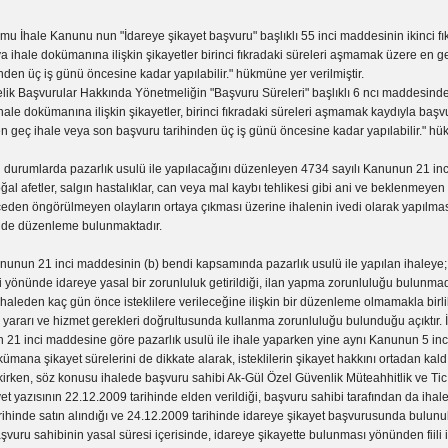
mu İhale Kanunu nun "İdareye şikayet başvuru" başlıklı 55 inci maddesinin ikinci fıkr
ya ihale dokümanına ilişkin şikayetler birinci fıkradaki süreleri aşmamak üzere en g
nden üç iş günü öncesine kadar yapılabilir." hükmüne yer verilmiştir.
lik Başvurular Hakkında Yönetmeliğin "Başvuru Süreleri" başlıklı 6 ncı maddesinde,
ihale dokümanına ilişkin şikayetler, birinci fıkradaki süreleri aşmamak kaydıyla başvu
 geç ihale veya son başvuru tarihinden üç iş günü öncesine kadar yapılabilir." hü
i durumlarda pazarlık usulü ile yapılacağını düzenleyen 4734 sayılı Kanunun 21 in
al afetler, salgın hastalıklar, can veya mal kaybı tehlikesi gibi ani ve beklenmeyen
ceden öngörülmeyen olayların ortaya çıkması üzerine ihalenin ivedi olarak yapılma
inde düzenleme bulunmaktadır.
nunun 21 inci maddesinin (b) bendi kapsamında pazarlık usulü ile yapılan ihaleye;
 yönünde idareye yasal bir zorunluluk getirildiği, ilan yapma zorunluluğu bulunmad
aleden kaç gün önce isteklilere verileceğine ilişkin bir düzenleme olmamakla birli
 yararı ve hizmet gerekleri doğrultusunda kullanma zorunluluğu bulunduğu açıktır.
n 21 inci maddesine göre pazarlık usulü ile ihale yaparken yine aynı Kanunun 5 in
ümana şikayet sürelerini de dikkate alarak, isteklilerin şikayet hakkını ortadan ka
rken, söz konusu ihalede başvuru sahibi Ak-Gül Özel Güvenlik Müteahhitlik ve Tic. L
et yazısının 22.12.2009 tarihinde elden verildiği, başvuru sahibi tarafından da iha
rihinde satın alındığı ve 24.12.2009 tarihinde idareye şikayet başvurusunda bulunu
aşvuru sahibinin yasal süresi içerisinde, idareye şikayette bulunması yönünden fiili 