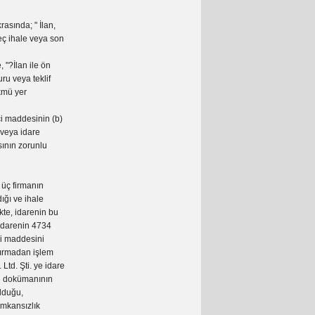
asında; " İlan,
eç ihale veya son
 "?İlan ile ön
ru veya teklif
kmü yer
ci maddesinin (b)
 veya idare
sının zorunlu
 üç firmanın
ığı ve ihale
kte, idarenin bu
 İdarenin 4734
ci maddesini
ldırmadan işlem
td. Şti. ye idare
le dokümanının
lduğu,
imkansızlık