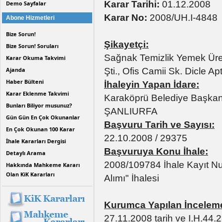
Karar Tarihi:
01.12.2008
Demo Sayfalar
Karar No:
2008/UH.I-4848
Abone Hizmetleri
Bize Sorun!
Şikayetçi:
Bize Sorun! Soruları
Sağnak Temizlik Yemek Üreti
Karar Okuma Takvimi
Şti., Ofis Camii Sk. Dicle 
Ajanda
Haber Bülteni
İhaleyin Yapan İdare:
Karar Eklenme Takvimi
Karaköprü Belediye Başkanl
Bunları Biliyor musunuz?
ŞANLIURFA
Gün Gün En Çok Okunanlar
Başvuru Tarih ve Sayısı:
En Çok Okunan 100 Karar
22.10.2008 / 29375
İhale Kararları Dergisi
Başvuruya Konu İhale:
Detaylı Arama
2008/109784 İhale Kayıt Nu
Hakkında Mahkeme Kararı
Olan KiK Kararları
Alımı" İhalesi
Kurumca Yapılan İncelem
27.11.2008 tarih ve I.H.44