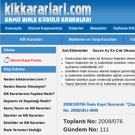
Anasayfa
Hizmet Kapsamımız
Haberler
Makaleler
Haftanın KiK
KİK Kararları
Mahkeme ve Yargı Kararları
Yü
Abone
Son Eklenenler
Geçen Ay En Çok Okuna
isteklilerin ihale konusu alanda faaliyet gösterd
Abone Kayıt Formu
Aynı ihalede iki firmadan birinin doküman ind
midir?
Bilgi Edinme
Hizmet işlerinde işin tamamlandığı tarih ile kabul t
ihale komisyon kararı için karşı oy kullanan üy
Neden kikkararlari.com ?
Personel taşıma ihalesinde, kesin teminat süres
Kısmi zamanlı çalışma yapacak personel için tekli
Neden Abone Olmalıyım?
KiK Kararlarının Faydası Nedir?
Kapsamı ve Dayanağı Nedir?
2008/109784 İhale Kayıt Numaralı "Çöp 
Kamu Yararı ve KiK Kararları
No: 2008/UH.I-4848
İdareler ve KiK Kararları
Toplantı No:
2008/076
İstekliler ve KiK Kararları
Gündem No:
111
İhale Terimleri Sözlüğü