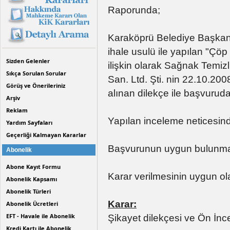
Raporunda;
Karaköprü Belediye Başkanlı
ihale usulü ile yapılan "Çöp
Sizden Gelenler
ilişkin olarak Sağnak Temiz
Sıkça Sorulan Sorular
San. Ltd. Şti. nin 22.10.200
Görüş ve Önerileriniz
alınan dilekçe ile başvurud
Arşiv
Reklam
Yapılan inceleme neticesin
Yardım Sayfaları
Geçerliği Kalmayan Kararlar
Başvurunun uygun bulunma
Abonelik
Abone Kayıt Formu
Karar verilmesinin uygun ola
Abonelik Kapsamı
Abonelik Türleri
Karar:
Abonelik Ücretleri
EFT - Havale ile Abonelik
Şikayet dilekçesi ve Ön İn
Kredi Kartı ile Abonelik