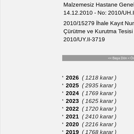
Malzemesiz Hastane Genel Te
14.12.2010 - No: 2010/UH.
2010/15279 İhale Kayıt Num
Çürütme ve Kurutma Tesisi İ
2010/UY.II-3719
<< Başa Dön
< Ö
2026
( 1218 karar )
2025
( 2935 karar )
2024
( 1769 karar )
2023
( 1625 karar )
2022
( 1720 karar )
2021
( 2410 karar )
2020
( 2216 karar )
2019
( 1768 karar )