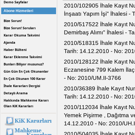
Demo Sayfalar
2010/102905 İhale Kayıt Nu
Abone Hizmetleri
İnşaatı Yapım İşi" İhalesi -
Bize Sorun!
2010/517522 İhale Kayıt Nu
Bize Sorun! Soruları
Demirbaş Alımı" İhalesi - T
Karar Okuma Takvimi
2010/518315 İhale Kayıt Num
Ajanda
Haber Bülteni
Tarih: 14.12.2010 - No: 20
Karar Eklenme Takvimi
2010/128122 İhale Kayıt Num
Bunları Biliyor musunuz?
Eczanesine 799 Kalem İlaç 
Gün Gün En Çok Okunanlar
- No: 2010/UM.II-3766
En Çok Okunan 100 Karar
İhale Kararları Dergisi
2010/36389 İhale Kayıt Numa
Detaylı Arama
Tarih: 14.12.2010 - No: 201
Hakkında Mahkeme Kararı
Olan KiK Kararları
2010/112034 İhale Kayıt Nu
Yemek Pişirme , Dağıtma ve 
14.12.2010 - No: 2010/UH.
2010/504035 İhale Kayıt Num