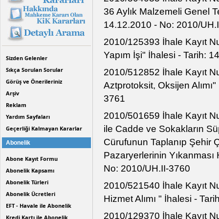
36 Aylık Malzemeli Genel Tem
14.12.2010 - No: 2010/UH.
2010/125393 İhale Kayıt Num
Yapım İşi" İhalesi - Tarih: 
Sizden Gelenler
Sıkça Sorulan Sorular
2010/512852 İhale Kayıt Numa
Görüş ve Önerileriniz
Aztprotoksit, Oksijen Alımı"
Arşiv
3761
Reklam
2010/501659 İhale Kayıt N
Yardım Sayfaları
ile Cadde ve Sokakların Süp
Geçerliği Kalmayan Kararlar
Cürufunun Taplanıp Şehir Ç
Abonelik
Pazaryerlerinin Yıkanması H
Abone Kayıt Formu
No: 2010/UH.II-3760
Abonelik Kapsamı
Abonelik Türleri
2010/521540 İhale Kayıt Nu
Abonelik Ücretleri
Hizmet Alımı " İhalesi - Tar
EFT - Havale ile Abonelik
2010/129370 İhale Kayıt N
Kredi Kartı ile Abonelik