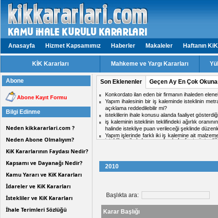
Anasayfa
Hizmet Kapsamımız
Haberler
Makaleler
Haftanın KiK
KİK Kararları
Mahkeme ve Yargı Kararları
Yü
Abone
Son Eklenenler
Geçen Ay En Çok Okuna
isteklilerin ihale konusu alanda faaliyet gösterd
Abone Kayıt Formu
Aynı ihalede iki firmadan birinin doküman ind
midir?
Bilgi Edinme
Hizmet işlerinde işin tamamlandığı tarih ile kabul t
ihale komisyon kararı için karşı oy kullanan üy
Neden kikkararlari.com ?
Personel taşıma ihalesinde, kesin teminat süres
Konkordato ilan eden bir firmanın ihaleden elen
Neden Abone Olmalıyım?
KiK Kararlarının Faydası Nedir?
Kapsamı ve Dayanağı Nedir?
2010
Kamu Yararı ve KiK Kararları
İdareler ve KiK Kararları
Başlıkta ara:
İstekliler ve KiK Kararları
İhale Terimleri Sözlüğü
Karar Başlığı