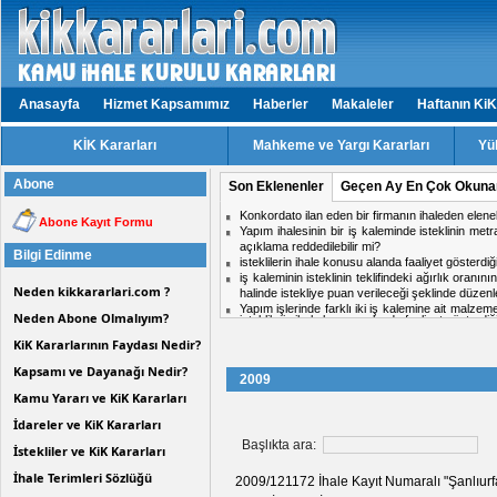
Anasayfa
Hizmet Kapsamımız
Haberler
Makaleler
Haftanın KiK
KİK Kararları
Mahkeme ve Yargı Kararları
Yü
Abone
Son Eklenenler
Geçen Ay En Çok Okuna
Konkordato ilan eden bir firmanın ihaleden elen
Abone Kayıt Formu
Yapım ihalesinin bir iş kaleminde isteklinin met
açıklama reddedilebilir mi?
Bilgi Edinme
isteklilerin ihale konusu alanda faaliyet gösterd
iş kaleminin isteklinin teklifindeki ağırlık oranın
Neden kikkararlari.com ?
halinde istekliye puan verileceği şeklinde dü
Yapım işlerinde farklı iki iş kalemine ait malzem
Neden Abone Olmalıyım?
isteklilerin ihale konusu alanda faaliyet gösterd
bir iş kaleminin malzeme ve işçilik birim fiyatı
Aynı ihalede iki firmadan birinin doküman ind
isteklilerin faaliyet alanlarına hangi internet adres
KiK Kararlarının Faydası Nedir?
midir?
Hizmet işlerinde işin tamamlandığı tarih ile kabul t
Kapsamı ve Dayanağı Nedir?
2009
ihale komisyon kararı için karşı oy kullanan üy
Kamu Yararı ve KiK Kararları
Personel taşıma ihalesinde, kesin teminat süres
Konkordato ilan eden bir firmanın ihaleden elen
İdareler ve KiK Kararları
Başlıkta ara:
İstekliler ve KiK Kararları
İhale Terimleri Sözlüğü
2009/121172 İhale Kayıt Numaralı "Şanlıurfa