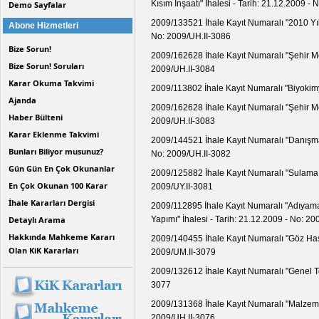
Kısım İnşaatı" İhalesi - Tarih: 21.12.2009 -
Demo Sayfalar
2009/133521 İhale Kayıt Numaralı "2010 Yılı
Abone Hizmetleri
No: 2009/UH.II-3086
Bize Sorun!
2009/162628 İhale Kayıt Numaralı "Şehir Mer
Bize Sorun! Soruları
2009/UH.II-3084
Karar Okuma Takvimi
2009/113802 İhale Kayıt Numaralı "Biyokimya
Ajanda
2009/162628 İhale Kayıt Numaralı "Şehir Mer
Haber Bülteni
2009/UH.II-3083
Karar Eklenme Takvimi
2009/144521 İhale Kayıt Numaralı "Danışma 
Bunları Biliyor musunuz?
No: 2009/UH.II-3082
Gün Gün En Çok Okunanlar
2009/125882 İhale Kayıt Numaralı "Sulama Te
En Çok Okunan 100 Karar
2009/UY.II-3081
İhale Kararları Dergisi
2009/112895 İhale Kayıt Numaralı "Adıyama
Detaylı Arama
Yapımı" İhalesi - Tarih: 21.12.2009 - No: 20
Hakkında Mahkeme Kararı
2009/140455 İhale Kayıt Numaralı "Göz Hastal
Olan KiK Kararları
2009/UM.II-3079
2009/132612 İhale Kayıt Numaralı "Genel Temi
3077
2009/131368 İhale Kayıt Numaralı "Malzeme D
2009/UH.II-3076