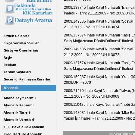
2009/138745 İhale Kayıt Numaralı "Erzincan
İhalesi - Tarih: 21.12.2009 - No: 2009/UY.II
2009/149535 İhale Kayıt Numaralı "Sosyal Te
21.12.2009 - No: 2009/UH.II-3074
2009/137574 İhale Kayıt Numaralı "Tasiş Er
Sizden Gelenler
Satış Mağazasına Dönüştürülmesi" İhalesi -
Sıkça Sorulan Sorular
2009/149535 İhale Kayıt Numaralı "Sosyal Te
Görüş ve Önerileriniz
21.12.2009 - No: 2009/UH.II-3072
Arşiv
2009/137574 İhale Kayıt Numaralı "Tasiş Er
Reklam
Satış Mağazasına Dönüştürülmesi" İhalesi -
Yardım Sayfaları
2009/159287 İhale Kayıt Numaralı "Özel Güve
Geçerliği Kalmayan Kararlar
2009/UH.II-3070
Abonelik
2009/71470 İhale Kayıt Numaralı "Yalvaç (Isp
21.12.2009 - No: 2009/UH.II-3069
Abone Kayıt Formu
2009/110425 İhale Kayıt Numaralı "Tıbbi Sar
Abonelik Kapsamı
Abonelik Türleri
2009/148081 İhale Kayıt Numaralı "Mke Ba
Yapım İşi" İhalesi - Tarih: 21.12.2009 - No:
Abonelik Ücretleri
EFT - Havale ile Abonelik
Kredi Kartı ile Abonelik
<< Başa Dön
< Ö