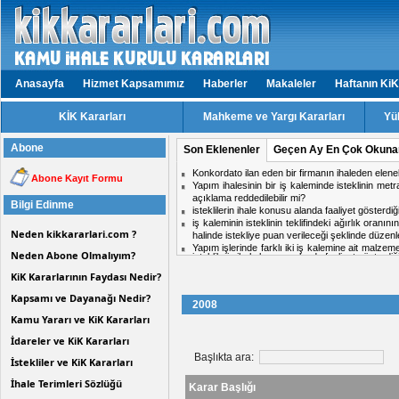
Anasayfa
Hizmet Kapsamımız
Haberler
Makaleler
Haftanın KiK
KİK Kararları
Mahkeme ve Yargı Kararları
Yü
Abone
Son Eklenenler
Geçen Ay En Çok Okuna
isteklilerin ihale konusu alanda faaliyet gösterd
Abone Kayıt Formu
Aynı ihalede iki firmadan birinin doküman ind
midir?
Bilgi Edinme
Hizmet işlerinde işin tamamlandığı tarih ile kabul t
ihale komisyon kararı için karşı oy kullanan üy
Neden kikkararlari.com ?
Personel taşıma ihalesinde, kesin teminat süres
Kısmi zamanlı çalışma yapacak personel için tekli
Neden Abone Olmalıyım?
KiK Kararlarının Faydası Nedir?
Kapsamı ve Dayanağı Nedir?
2008
Kamu Yararı ve KiK Kararları
İdareler ve KiK Kararları
Başlıkta ara:
İstekliler ve KiK Kararları
İhale Terimleri Sözlüğü
Karar Başlığı