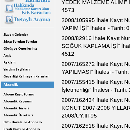
YEDEK MALZEME ALIMI" İhale
4573
2008/105995 İhale Kayıt
YAPIM İŞİ" İhalesi - Tarih:
Sizden Gelenler
2008/82916 İhale Kayıt 
Sıkça Sorulan Sorular
SOĞUK KAPLAMA İŞİ" İhalesi
Görüş ve Önerileriniz
4512
Arşiv
Reklam
2007/165272 İhale Kayıt 
Yardım Sayfaları
YAPILMASI" İhalesi - Tarih
Geçerliği Kalmayan Kararlar
2007/155415 İhale Kayıt Nu
Abonelik
İşletmenliği" İhalesi - Tari
Abone Kayıt Formu
2007/162434 İhale Kayıt
Abonelik Kapsamı
KONUT 2007-2008 YILLARI Y
Abonelik Türleri
2008/UY.III-95
Abonelik Ücretleri
EFT - Havale ile Abonelik
2007/162518 İhale Kayıt Nu
Kredi Kartı ile Abonelik