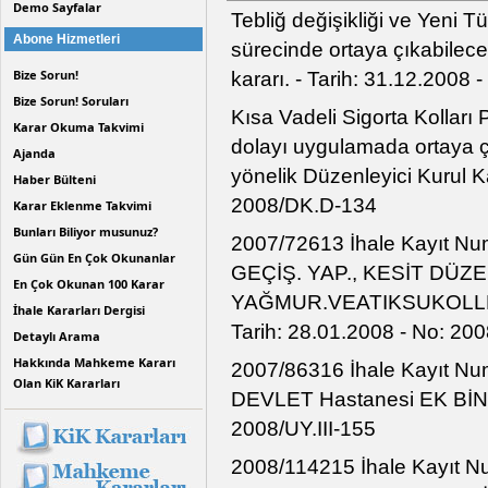
Demo Sayfalar
Tebliğ değişikliği ve Yeni T
Abone Hizmetleri
sürecinde ortaya çıkabilecek
Bize Sorun!
kararı. - Tarih: 31.12.2008
Bize Sorun! Soruları
Kısa Vadeli Sigorta Kolları 
Karar Okuma Takvimi
dolayı uygulamada ortaya çı
Ajanda
yönelik Düzenleyici Kurul Ka
Haber Bülteni
2008/DK.D-134
Karar Eklenme Takvimi
Bunları Biliyor musunuz?
2007/72613 İhale Kayıt N
Gün Gün En Çok Okunanlar
GEÇİŞ. YAP., KESİT DÜZE
En Çok Okunan 100 Karar
YAĞMUR.VEATIKSUKOLLEK
İhale Kararları Dergisi
Tarih: 28.01.2008 - No: 200
Detaylı Arama
Hakkında Mahkeme Kararı
2007/86316 İhale Kayıt 
Olan KiK Kararları
DEVLET Hastanesi EK BİNA İ
2008/UY.III-155
2008/114215 İhale Kayıt 