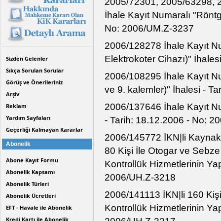
2005/72301, 2005/63298, 
İhale Kayıt Numaralı "Röntge
No: 2006/UM.Z-3237
2006/128278 İhale Kayıt Nu
Elektrokoter Cihazı)" İhale
Sizden Gelenler
Sıkça Sorulan Sorular
2006/108295 İhale Kayıt Numa
Görüş ve Önerileriniz
ve 9. kalemler)" İhalesi - 
Arşiv
2006/137646 İhale Kayıt Nu
Reklam
Yardım Sayfaları
- Tarih: 18.12.2006 - No: 
Geçerliği Kalmayan Kararlar
2006/145772 İKN|li Kaynak G
Abonelik
80 Kişi İle Otogar ve Sebze
Abone Kayıt Formu
Kontrollük Hizmetlerinin Yapt
Abonelik Kapsamı
2006/UH.Z-3218
Abonelik Türleri
2006/141113 İKN|li 160 Kişi
Abonelik Ücretleri
Kontrollük Hizmetlerinin Yapt
EFT - Havale ile Abonelik
Kredi Kartı ile Abonelik