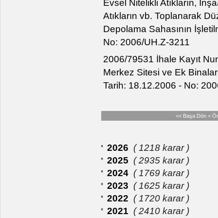
Evsel Nitelikli Atıkların, İnş
Atıkların vb. Toplanarak D
Depolama Sahasının İşletilm
No: 2006/UH.Z-3211
2006/79531 İhale Kayıt Num
Merkez Sitesi ve Ek Binaları
Tarih: 18.12.2006 - No: 2
<< Başa Dön
< Ö
2026
( 1218 karar )
2025
( 2935 karar )
2024
( 1769 karar )
2023
( 1625 karar )
2022
( 1720 karar )
2021
( 2410 karar )