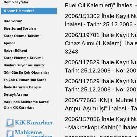
bir iş kaleminin malzeme ve işçilik birim fiyatı
Demo Sayfalar
Fuel Oil Kalemleri)" İhales
isteklilerin faaliyet alanlarına hangi internet adres
iş kaleminin isteklinin teklifindeki ağırlık oranın
Abone Hizmetleri
halinde istekliye puan verileceği şeklinde dü
2006/151302 İhale Kayıt N
Bize Sorun!
İhalesi - Tarih: 25.12.2006
Bize Sorun! Soruları
2006/119701 İhale Kayıt Nu
Karar Okuma Takvimi
Cihaz Alımı (1.Kalem)" İhal
Ajanda
Haber Bülteni
3243
Karar Eklenme Takvimi
2006/117529 İhale Kayıt Numa
Bunları Biliyor musunuz?
Tarih: 25.12.2006 - No: 2
Gün Gün En Çok Okunanlar
En Çok Okunan 100 Karar
2006/117529 İhale Kayıt Numa
İhale Kararları Dergisi
Tarih: 25.12.2006 - No: 2
Detaylı Arama
2006/77665 İKN|li "Muhteli
Hakkında Mahkeme Kararı
Ampul Aşımı İşi" İhalesi - 
Olan KiK Kararları
2006/157056 İhale Kayıt Num
- Makroskopi Kabini)" İhale