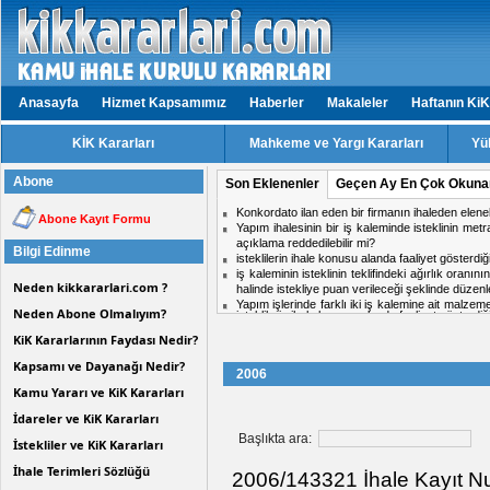
Anasayfa
Hizmet Kapsamımız
Haberler
Makaleler
Haftanın KiK
KİK Kararları
Mahkeme ve Yargı Kararları
Yü
Abone
Son Eklenenler
Geçen Ay En Çok Okuna
Konkordato ilan eden bir firmanın ihaleden elen
Abone Kayıt Formu
Yapım ihalesinin bir iş kaleminde isteklinin met
açıklama reddedilebilir mi?
Bilgi Edinme
isteklilerin ihale konusu alanda faaliyet gösterd
iş kaleminin isteklinin teklifindeki ağırlık oranın
Neden kikkararlari.com ?
halinde istekliye puan verileceği şeklinde dü
Yapım işlerinde farklı iki iş kalemine ait malzem
Neden Abone Olmalıyım?
isteklilerin ihale konusu alanda faaliyet gösterd
bir iş kaleminin malzeme ve işçilik birim fiyatı
Aynı ihalede iki firmadan birinin doküman ind
isteklilerin faaliyet alanlarına hangi internet adres
KiK Kararlarının Faydası Nedir?
midir?
Hizmet işlerinde işin tamamlandığı tarih ile kabul t
Kapsamı ve Dayanağı Nedir?
2006
ihale komisyon kararı için karşı oy kullanan üy
Kamu Yararı ve KiK Kararları
Personel taşıma ihalesinde, kesin teminat süres
Kısmi zamanlı çalışma yapacak personel için tekli
İdareler ve KiK Kararları
isteklilerin ihale konusu alanda faaliyet gösterd
Konkordato ilan eden bir firmanın ihaleden elen
Başlıkta ara:
İstekliler ve KiK Kararları
Yapım ihalesinin bir iş kaleminde isteklinin met
açıklama reddedilebilir mi?
İhale Terimleri Sözlüğü
2006/143321 İhale Kayıt Num
Yapım işlerinde farklı iki iş kalemine ait malzem